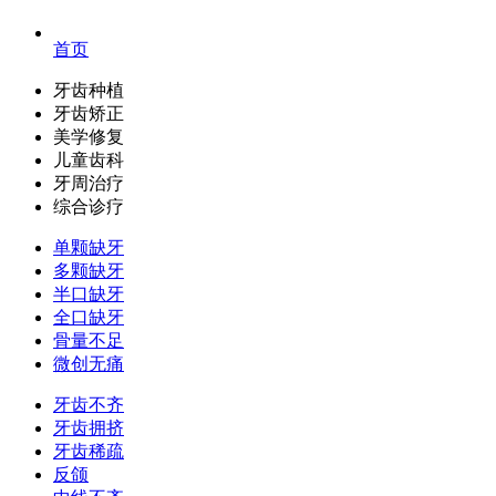
首页
牙齿种植
牙齿矫正
美学修复
儿童齿科
牙周治疗
综合诊疗
单颗缺牙
多颗缺牙
半口缺牙
全口缺牙
骨量不足
微创无痛
牙齿不齐
牙齿拥挤
牙齿稀疏
反颌