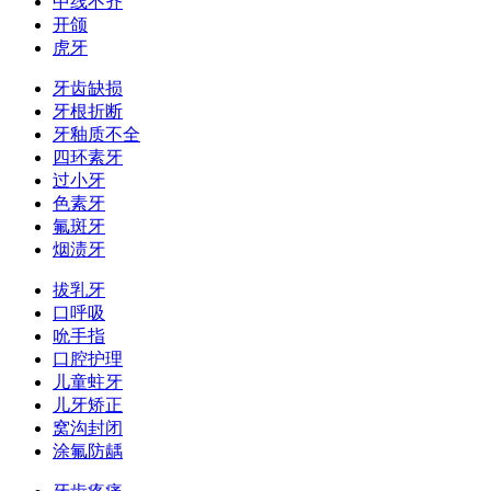
中线不齐
开颌
虎牙
牙齿缺损
牙根折断
牙釉质不全
四环素牙
过小牙
色素牙
氟斑牙
烟渍牙
拔乳牙
口呼吸
吮手指
口腔护理
儿童蛀牙
儿牙矫正
窝沟封闭
涂氟防龋