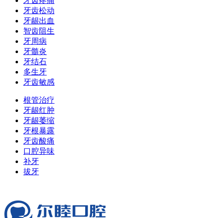
牙齿疼痛
牙齿松动
牙龈出血
智齿阻生
牙周病
牙髓炎
牙结石
多生牙
牙齿敏感
根管治疗
牙龈红肿
牙龈萎缩
牙根暴露
牙齿酸痛
口腔异味
补牙
拔牙