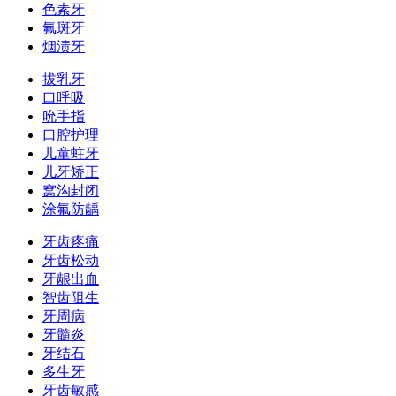
色素牙
氟斑牙
烟渍牙
拔乳牙
口呼吸
吮手指
口腔护理
儿童蛀牙
儿牙矫正
窝沟封闭
涂氟防龋
牙齿疼痛
牙齿松动
牙龈出血
智齿阻生
牙周病
牙髓炎
牙结石
多生牙
牙齿敏感