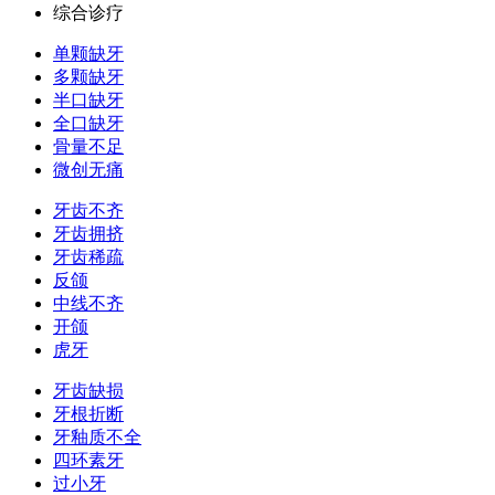
综合诊疗
单颗缺牙
多颗缺牙
半口缺牙
全口缺牙
骨量不足
微创无痛
牙齿不齐
牙齿拥挤
牙齿稀疏
反颌
中线不齐
开颌
虎牙
牙齿缺损
牙根折断
牙釉质不全
四环素牙
过小牙