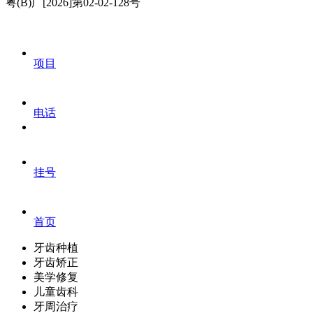
粤(B)广[2026]第02-02-128号
项目
电话
挂号
首页
牙齿种植
牙齿矫正
美学修复
儿童齿科
牙周治疗