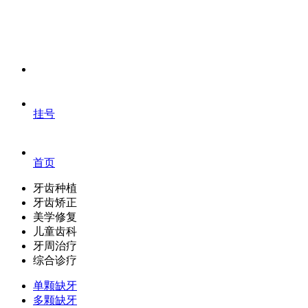
挂号
首页
牙齿种植
牙齿矫正
美学修复
儿童齿科
牙周治疗
综合诊疗
单颗缺牙
多颗缺牙