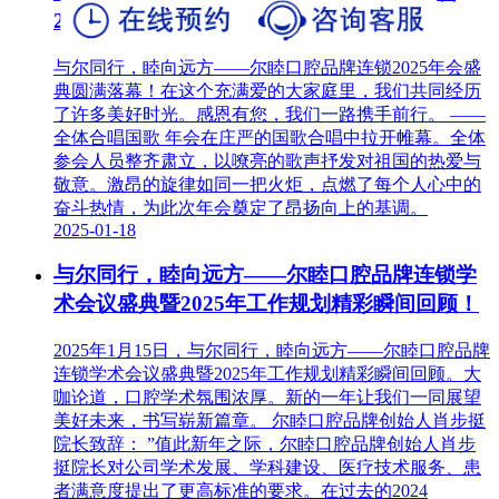
2025年会盛典圆满落幕！
与尔同行，睦向远方——尔睦口腔品牌连锁2025年会盛
典圆满落幕！在这个充满爱的大家庭里，我们共同经历
了许多美好时光。感恩有您，我们一路携手前行。 ——
全体合唱国歌 年会在庄严的国歌合唱中拉开帷幕。全体
参会人员整齐肃立，以嘹亮的歌声抒发对祖国的热爱与
敬意。激昂的旋律如同一把火炬，点燃了每个人心中的
奋斗热情，为此次年会奠定了昂扬向上的基调。
2025-01-18
与尔同行，睦向远方——尔睦口腔品牌连锁学
术会议盛典暨2025年工作规划精彩瞬间回顾！
2025年1月15日，与尔同行，睦向远方——尔睦口腔品牌
连锁学术会议盛典暨2025年工作规划精彩瞬间回顾。大
咖论道，口腔学术氛围浓厚。新的一年让我们一同展望
美好未来，书写崭新篇章。 尔睦口腔品牌创始人肖步挺
院长致辞： ”值此新年之际，尔睦口腔品牌创始人肖步
挺院长对公司学术发展、学科建设、医疗技术服务、患
者满意度提出了更高标准的要求。在过去的2024