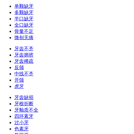
单颗缺牙
多颗缺牙
半口缺牙
全口缺牙
骨量不足
微创无痛
牙齿不齐
牙齿拥挤
牙齿稀疏
反颌
中线不齐
开颌
虎牙
牙齿缺损
牙根折断
牙釉质不全
四环素牙
过小牙
色素牙