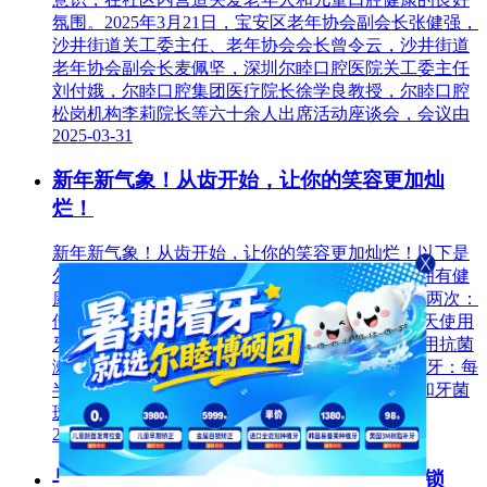
氛围。2025年3月21日，宝安区老年协会副会长张健强，
沙井街道关工委主任、老年协会会长曾令云，沙井街道
老年协会副会长麦佩坚，深圳尔睦口腔医院关工委主任
刘付娥，尔睦口腔集团医疗院长徐学良教授，尔睦口腔
松岗机构李莉院长等六十余人出席活动座谈会，会议由
2025-03-31
新年新气象！从齿开始，让你的笑容更加灿
烂！
新年新气象！从齿开始，让你的笑容更加灿烂！以下是
尔睦口腔整理的一些建议，帮助你在新的一年里拥有健
康、亮白的牙齿： 1. 制定口腔护理计划 每天刷牙两次：
使用含氟牙膏，每次至少两分钟。 使用牙线：每天使用
牙线清洁牙缝，防止食物残渣堆积。 漱口水：使用抗菌
漱口水，帮助减少口腔细菌。 2. 专业护理 定期洁牙：每
半年到牙科诊所进行一次专业洁牙，去除牙结石和牙菌
斑。 牙齿
2025-02-09
与尔同行，睦向远方——尔睦口腔品牌连锁