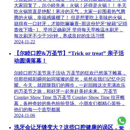
大家回复了，尔小睦先来：火锅！还得是火锅！！ 冬天
吃火锅简直是绝配！寒冷的天气，大家一起围着热气腾
腾的火锅，幸福感爆棚了！ 但是想要吃上美味的火锅，
就得有一口好牙，才能吃嘛嘛香~那这份护牙“秘籍”记得
查收下哦~ 1、坚持正确刷牙 坚持每天早晚温水刷牙，
每次刷牙不少于3分钟，养成良好的生活习惯
2024-11-22
【尔睦口腔&万圣节】“Trick or treat” 亲子活
动圆满落幕！
尔睦口腔万圣节亲子活动 万圣节的狂欢已然落下帷幕，
但那些精彩瞬间如同璀璨的星光，依然在我们记忆中闪
耀。今天，就跟随我们的脚步，一起回顾这次充满欢乐
的万圣节之旅，和好牙一起奔赴美好未来。 万圣节
Cosplay Show Time 当万圣节 Cosplay Show Time 拉开帷
幕，各种奇妙的角色纷纷登场。小朋友们都精心装扮，
他们的每一个造型都展
2024-11-06
洗牙会让牙缝变大？这些口腔健康的误区，要