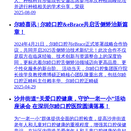
人、种植科肖步挺院长受邀出席参与本次种植高峰论坛
并进行种植相关的学术分享，荣获
2025-08-09
尔睦喜讯 | 尔睦口腔&eBrace共启舌侧矫治新篇
章！
2024年4月21日，尔睦口腔与eBrace正式签署战略合作协
议，共同开启2025舌侧矫治技术新纪元！此次合作不仅
是双方在临床经验、技术创新与资源整合上的深度协
同，更标志着尔睦口腔舌侧矫治领域迈向更高品质、更
个性化服务的新台阶。 活动当天，尔睦口腔集团医疗院
长徐学良教授携博硕正畸核心团队隆重出席，包括尔睦
口腔正畸科主任赖丰华、尔睦口腔正畸硕
2025-04-29
沙井街道“关爱口腔健康，守护一老一小”活动
座谈会 在深圳尔睦口腔医院圆满落幕！
为“一老一小”群体提供全面的口腔检查，提高沙井街道
老年人和儿童对口腔健康的重视程度，增强其口腔保健
意识，在社区内营造关爱老年人和儿童口腔健康的良好