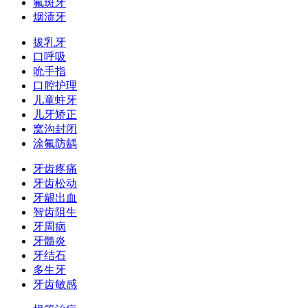
氟斑牙
烟渍牙
拔乳牙
口呼吸
吮手指
口腔护理
儿童蛀牙
儿牙矫正
窝沟封闭
涂氟防龋
牙齿疼痛
牙齿松动
牙龈出血
智齿阻生
牙周病
牙髓炎
牙结石
多生牙
牙齿敏感