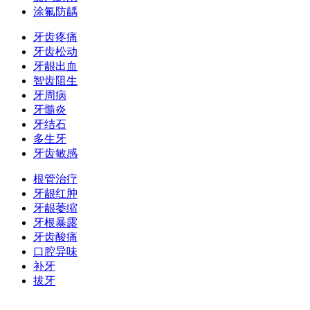
涂氟防龋
牙齿疼痛
牙齿松动
牙龈出血
智齿阻生
牙周病
牙髓炎
牙结石
多生牙
牙齿敏感
根管治疗
牙龈红肿
牙龈萎缩
牙根暴露
牙齿酸痛
口腔异味
补牙
拔牙