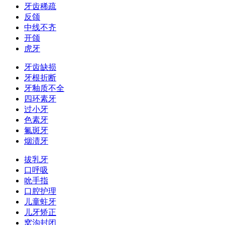
牙齿稀疏
反颌
中线不齐
开颌
虎牙
牙齿缺损
牙根折断
牙釉质不全
四环素牙
过小牙
色素牙
氟斑牙
烟渍牙
拔乳牙
口呼吸
吮手指
口腔护理
儿童蛀牙
儿牙矫正
窝沟封闭