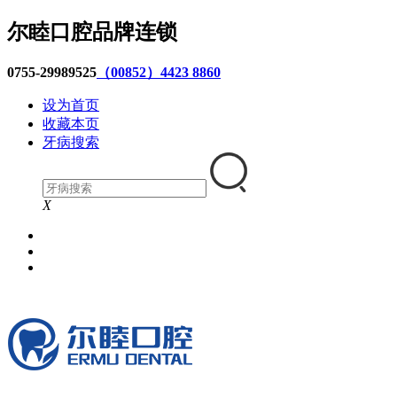
尔睦口腔品牌连锁
0755-29989525
（00852）4423 8860
设为首页
收藏本页
牙病搜索
X