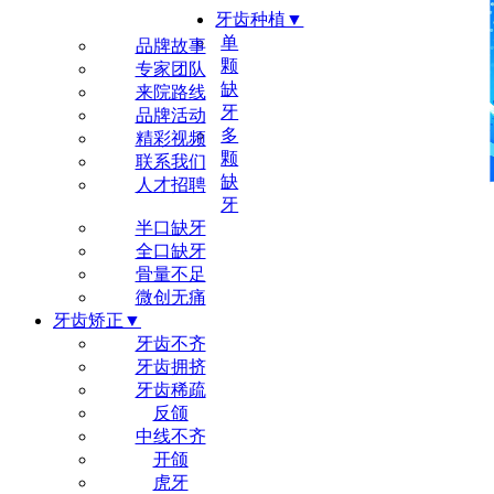
牙齿种植▼
尔睦品牌▼
单
品牌故事
颗
专家团队
缺
来院路线
牙
品牌活动
多
精彩视频
颗
联系我们
缺
人才招聘
牙
半口缺牙
全口缺牙
骨量不足
微创无痛
牙齿矫正▼
牙齿不齐
牙齿拥挤
牙齿稀疏
反颌
中线不齐
开颌
虎牙