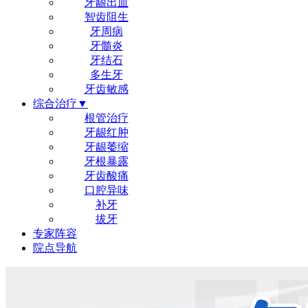
牙龈出血
智齿阻生
牙周病
牙髓炎
牙结石
多生牙
牙齿敏感
综合治疗▼
根管治疗
牙龈红肿
牙龈萎缩
牙根暴露
牙齿酸痛
口腔异味
补牙
拔牙
专家阵容
院点导航