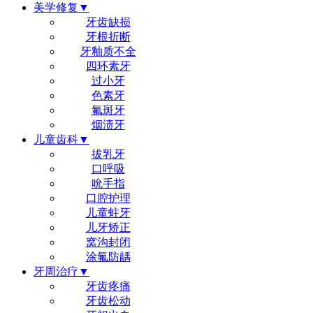
美学修复▼
牙齿缺损
牙根折断
牙釉质不全
四环素牙
过小牙
色素牙
氟斑牙
烟渍牙
儿童齿科▼
拔乳牙
口呼吸
吮手指
口腔护理
儿童蛀牙
儿牙矫正
窝沟封闭
涂氟防龋
牙周治疗▼
牙齿疼痛
牙齿松动