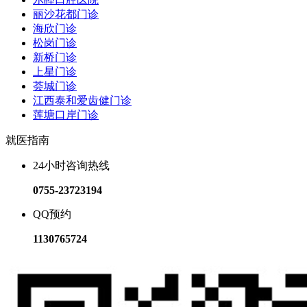
丽沙花都门诊
海欣门诊
松岗门诊
新桥门诊
上星门诊
荟城门诊
江西泰和爱齿健门诊
莲塘口岸门诊
就医指南
24小时咨询热线
0755-23723194
QQ预约
1130765724