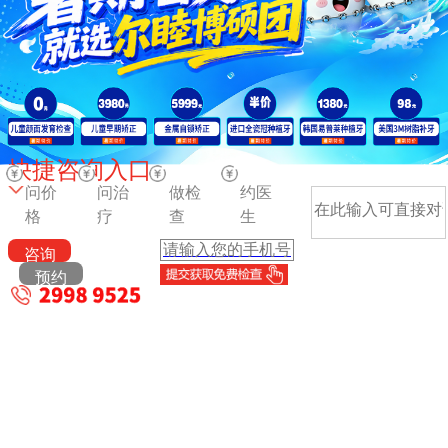
快捷咨询入口
问价
问治
做检
约医
格
疗
查
生
咨询
预约