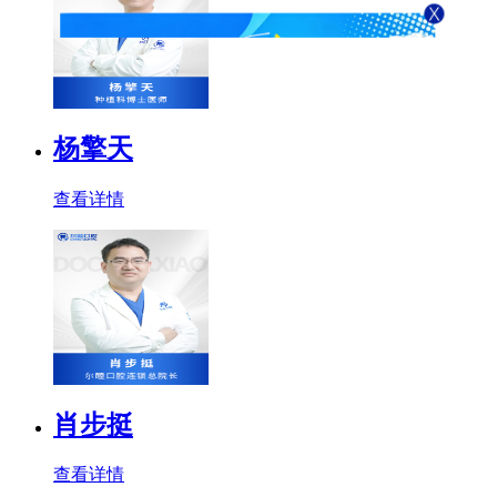
杨擎天
查看详情
肖步挺
查看详情