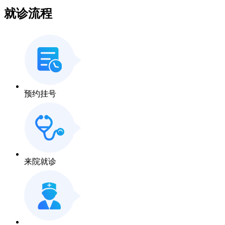
就诊流程
预约挂号
来院就诊