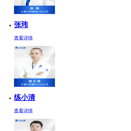
张玮
查看详情
练小清
查看详情