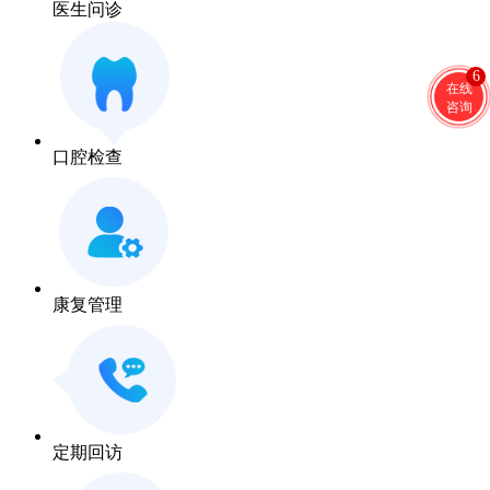
医生问诊
6
在线
咨询
口腔检查
康复管理
定期回访