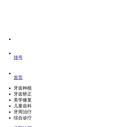
挂号
首页
牙齿种植
牙齿矫正
美学修复
儿童齿科
牙周治疗
综合诊疗