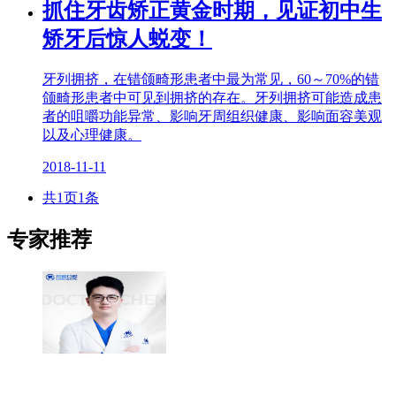
抓住牙齿矫正黄金时期，见证初中生
矫牙后惊人蜕变！
牙列拥挤，在错颌畸形患者中最为常见，60～70%的错
颌畸形患者中可见到拥挤的存在。牙列拥挤可能造成患
者的咀嚼功能异常、影响牙周组织健康、影响面容美观
以及心理健康。
2018-11-11
共1页1条
专家推荐