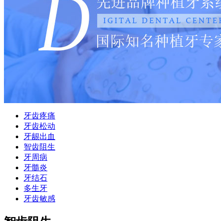
牙齿疼痛
牙齿松动
牙龈出血
智齿阻生
牙周病
牙髓炎
牙结石
多生牙
牙齿敏感