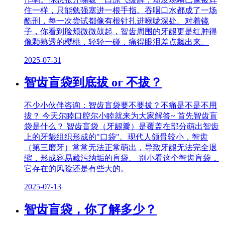
住一样，只能勉强塞进一根手指。吞咽口水都成了一场
酷刑，每一次尝试都像有根针扎进喉咙深处。对着镜
子，你看到脸颊微微鼓起，智齿周围的牙龈更是红肿得
像颗熟透的樱桃，轻轻一碰，痛得眼泪差点飙出来。
2025-07-31
智齿盲袋到底拔 or 不拔？
不少小伙伴咨询：智齿盲袋要不要拔？不痛是不是不用
拔？ 今天尔睦口腔尔小睦就来为大家解答~ 首先智齿盲
袋是什么？ 智齿盲袋（牙龈瓣）是覆盖在部分萌出智齿
上的牙龈组织形成的"口袋"。现代人颌骨较小，智齿
（第三磨牙）常常无法正常萌出，导致牙龈无法完全退
缩，形成容易藏污纳垢的盲袋。 别小看这个智齿盲袋，
它存在的风险还是有些大的。
2025-07-13
智齿盲袋，你了解多少？