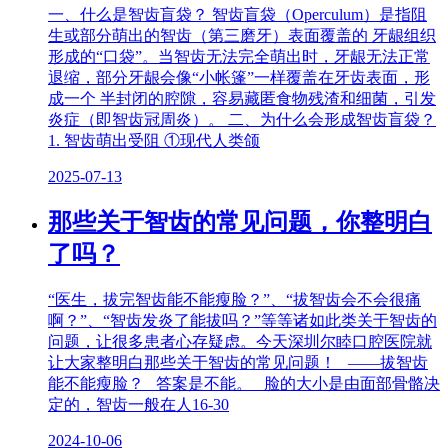
一、什么是智齿盲袋？ 智齿盲袋（Operculum）是指阻
生或部分萌出的智齿（第三磨牙）表面覆盖的 牙龈组织
形成的“口袋”。当智齿无法完全萌出时，牙龈无法正常
退缩，部分牙龈会像“小帐篷”一样覆盖在牙齿表面，形
成一个 半封闭的腔隙，容易藏匿食物残渣和细菌，引发
炎症（即智齿冠周炎）。 二、为什么会形成智齿盲袋？
1. 智齿萌出受阻 ①现代人类颌
2025-07-13
那些关于智齿的常见问题，你整明白
了吗？
“医生，拔完智齿能不能瘦脸？”、“拔智齿会不会很痛
啊？”、“智齿发炎了能拔吗？”等等诸如此类关于智齿的
问题，让很多患者心存疑虑。今天深圳尔睦口腔医院就
让大家整明白那些关于智齿的常见问题！ ——拔智齿
能不能瘦脸？ 答案是不能。 脸的大小是由面部骨骼决
定的，智齿一般在人16-30
2024-10-06