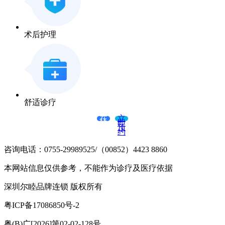
术后护理
舒适诊疗
在
立
线
即
咨
预
询
约
咨询电话：0755-29989525/（00852）4423 8860
本网站信息仅供参考，不能作为诊疗及医疗依据
深圳尔睦品牌连锁 版权所有
粤ICP备17086850号-2
粤(B)广[2026]第02-02-128号