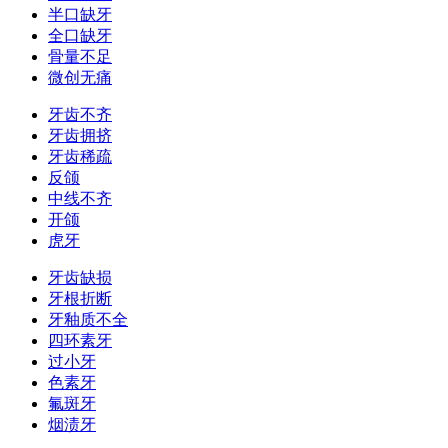
半口缺牙
全口缺牙
骨量不足
微创无痛
牙齿不齐
牙齿拥挤
牙齿稀疏
反颌
中线不齐
开颌
虎牙
牙齿缺损
牙根折断
牙釉质不全
四环素牙
过小牙
色素牙
氟斑牙
烟渍牙