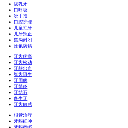
拔乳牙
口呼吸
吮手指
口腔护理
儿童蛀牙
儿牙矫正
窝沟封闭
涂氟防龋
牙齿疼痛
牙齿松动
牙龈出血
智齿阻生
牙周病
牙髓炎
牙结石
多生牙
牙齿敏感
根管治疗
牙龈红肿
牙龈萎缩