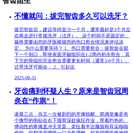
智齿阻生
不懂就问：拔完智齿多久可以洗牙？
拔完智齿后，建议等待至少一个月，通常最好是3个月左
右再去进行常规洗牙（洁牙）。 这个时间不是固定的，
最终需要由您的牙医根据您的伤口愈合情况来评估决
定。 为什么需要等待？ 1、伤口需要愈合：拔智齿会留
下一个创口，即使表面牙龈组织在1-2周内初步愈合，其
下方的骨组织完全愈合需要更长时间（通常3-6个月）。
过早洗牙可能会： 2、引起出
2025-08-31
牙齿痛到怀疑人生？原来是智齿冠周
炎在“作祟”！
凌晨三点，你又一次被剧烈的牙痛惊醒。那感觉像是有
个微型的电钻在右下颌骨深处疯狂作业，带着灼热的、
搏动性的疼痛直冲天灵盖，牵扯着半边脑袋和耳朵嗡嗡
作响。你想张开嘴吸一口凉气缓解，却发现嘴巴像被焊