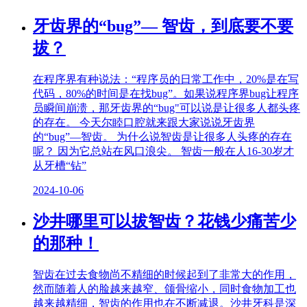
牙齿界的“bug”— 智齿，到底要不要
拔？
在程序界有种说法：“程序员的日常工作中，20%是在写
代码，80%的时间是在找bug”。如果说程序界bug让程序
员瞬间崩溃，那牙齿界的“bug"可以说是让很多人都头疼
的存在。 今天尔睦口腔就来跟大家说说牙齿界
的“bug”—智齿。 为什么说智齿是让很多人头疼的存在
呢？ 因为它总站在风口浪尖。 智齿一般在人16-30岁才
从牙槽“钻”
2024-10-06
沙井哪里可以拔智齿？花钱少痛苦少
的那种！
智齿在过去食物尚不精细的时候起到了非常大的作用，
然而随着人的脸越来越窄、颌骨缩小，同时食物加工也
越来越精细，智齿的作用也在不断减退。沙井牙科是深