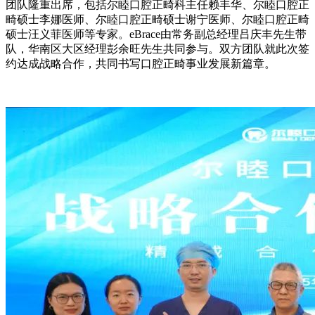
团队隆重出席，包括尔睦口腔正畸科主任赖丰华、尔睦口腔正
畸硕士李娜医师、尔睦口腔正畸硕士谢宁医师、尔睦口腔正畸
硕士汪义菲医师等专家。eBrace由常务副总经理吕庆丰先生带
队，华南区大区经理彭余旺先生共同参与。双方团队就此次签
约达成战略合作，共同书写口腔正畸事业发展新篇章。