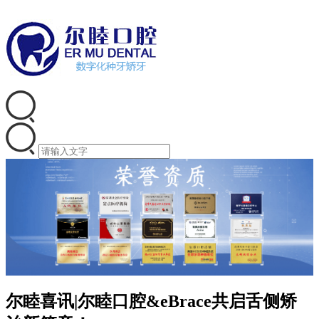
尔睦喜讯|尔睦口腔&eBrace共启舌侧矫