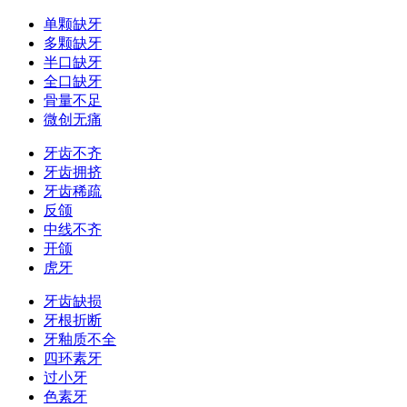
单颗缺牙
多颗缺牙
半口缺牙
全口缺牙
骨量不足
微创无痛
牙齿不齐
牙齿拥挤
牙齿稀疏
反颌
中线不齐
开颌
虎牙
牙齿缺损
牙根折断
牙釉质不全
四环素牙
过小牙
色素牙