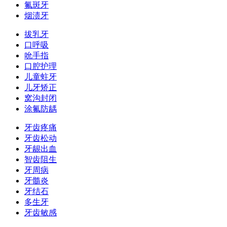
氟斑牙
烟渍牙
拔乳牙
口呼吸
吮手指
口腔护理
儿童蛀牙
儿牙矫正
窝沟封闭
涂氟防龋
牙齿疼痛
牙齿松动
牙龈出血
智齿阻生
牙周病
牙髓炎
牙结石
多生牙
牙齿敏感