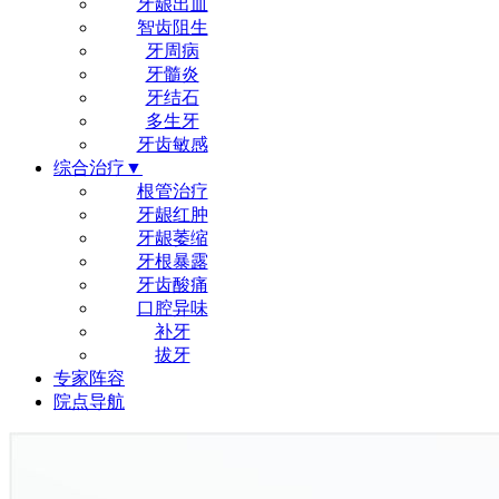
牙龈出血
智齿阻生
牙周病
牙髓炎
牙结石
多生牙
牙齿敏感
综合治疗▼
根管治疗
牙龈红肿
牙龈萎缩
牙根暴露
牙齿酸痛
口腔异味
补牙
拔牙
专家阵容
院点导航