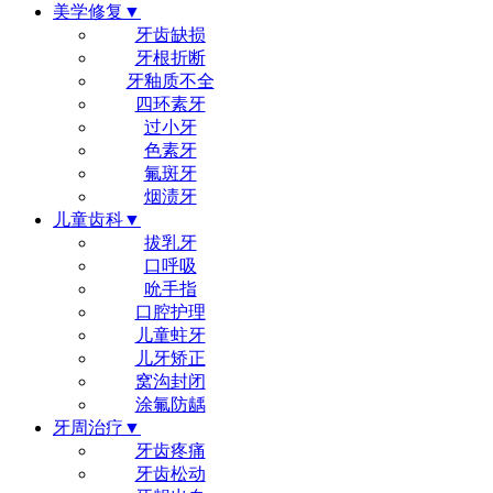
美学修复▼
牙齿缺损
牙根折断
牙釉质不全
四环素牙
过小牙
色素牙
氟斑牙
烟渍牙
儿童齿科▼
拔乳牙
口呼吸
吮手指
口腔护理
儿童蛀牙
儿牙矫正
窝沟封闭
涂氟防龋
牙周治疗▼
牙齿疼痛
牙齿松动