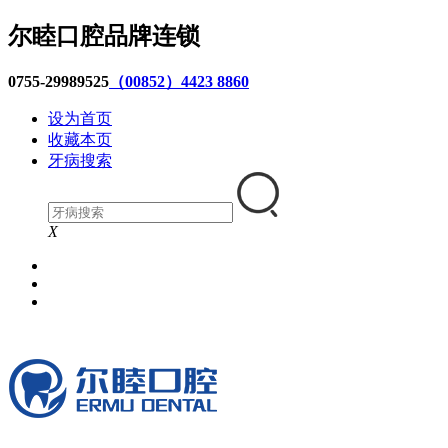
尔睦口腔品牌连锁
0755-29989525
（00852）4423 8860
设为首页
收藏本页
牙病搜索
X