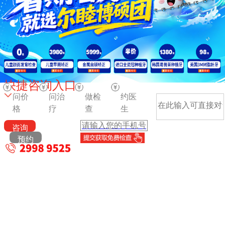
快捷咨询入口
问价
问治
做检
约医
格
疗
查
生
咨询
预约