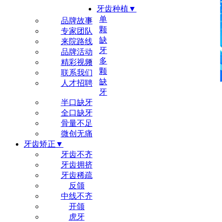
牙齿种植▼
尔睦品牌▼
单
品牌故事
颗
专家团队
缺
来院路线
牙
品牌活动
多
精彩视频
颗
联系我们
缺
人才招聘
牙
半口缺牙
全口缺牙
骨量不足
微创无痛
牙齿矫正▼
牙齿不齐
牙齿拥挤
牙齿稀疏
反颌
中线不齐
开颌
虎牙