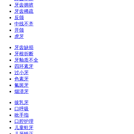
牙齿拥挤
牙齿稀疏
反颌
中线不齐
开颌
虎牙
牙齿缺损
牙根折断
牙釉质不全
四环素牙
过小牙
色素牙
氟斑牙
烟渍牙
拔乳牙
口呼吸
吮手指
口腔护理
儿童蛀牙
儿牙矫正