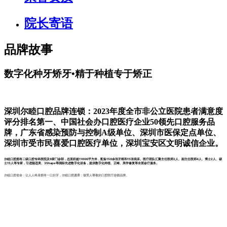
院长寄语
品牌故事
数字化种牙矫牙•精于种植专于矫正
深圳尔睦口腔品牌连锁：2023年度全市非公立医院患者满意度
评分排名第一、中国社会办口腔医疗企业50领先口腔服务品
牌，广东省感染预防与控制A级单位、深圳市医保定点单位、
深圳市受市民喜爱口腔医疗单位，深圳宝安区文明诚信企业。
尔睦口腔拥有二级口腔专科医院及9家门诊部，总面积超11600平方米，配备150余张牙椅和15张病床。医疗团队汇聚主任医师2人、副主任医师4人、博士2人、硕
士15人等专家，引进隐适美、3Shape等国际先进数字化设备，提供数字化种植、正畸、美学修复等全面诊疗服务。
尔睦口腔使命：让人人终身拥有一口好牙，尔睦口腔愿景：做受人尊敬的口腔医疗连锁品牌。