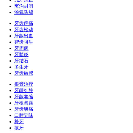
窝沟封闭
涂氟防龋
牙齿疼痛
牙齿松动
牙龈出血
智齿阻生
牙周病
牙髓炎
牙结石
多生牙
牙齿敏感
根管治疗
牙龈红肿
牙龈萎缩
牙根暴露
牙齿酸痛
口腔异味
补牙
拔牙