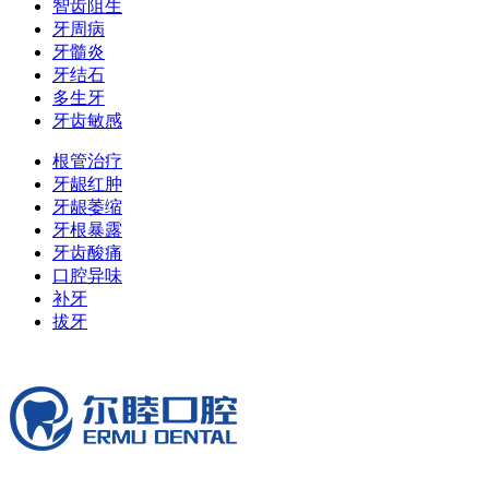
智齿阻生
牙周病
牙髓炎
牙结石
多生牙
牙齿敏感
根管治疗
牙龈红肿
牙龈萎缩
牙根暴露
牙齿酸痛
口腔异味
补牙
拔牙