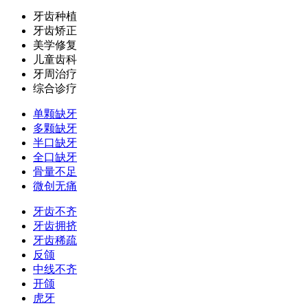
牙齿种植
牙齿矫正
美学修复
儿童齿科
牙周治疗
综合诊疗
单颗缺牙
多颗缺牙
半口缺牙
全口缺牙
骨量不足
微创无痛
牙齿不齐
牙齿拥挤
牙齿稀疏
反颌
中线不齐
开颌
虎牙