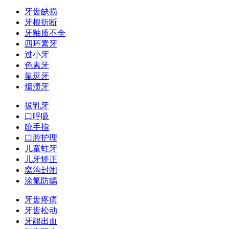
牙齿缺损
牙根折断
牙釉质不全
四环素牙
过小牙
色素牙
氟斑牙
烟渍牙
拔乳牙
口呼吸
吮手指
口腔护理
儿童蛀牙
儿牙矫正
窝沟封闭
涂氟防龋
牙齿疼痛
牙齿松动
牙龈出血