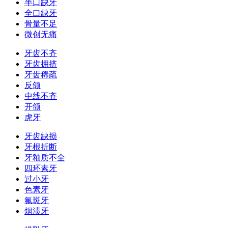
半口缺牙
全口缺牙
骨量不足
微创无痛
牙齿不齐
牙齿拥挤
牙齿稀疏
反颌
中线不齐
开颌
虎牙
牙齿缺损
牙根折断
牙釉质不全
四环素牙
过小牙
色素牙
氟斑牙
烟渍牙