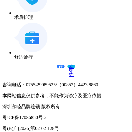
术后护理
舒适诊疗
在
立
线
即
咨
预
询
约
咨询电话：0755-29989525/（00852）4423 8860
本网站信息仅供参考，不能作为诊疗及医疗依据
深圳尔睦品牌连锁 版权所有
粤ICP备17086850号-2
粤(B)广[2026]第02-02-128号