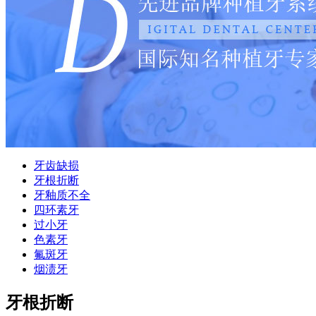
牙齿缺损
牙根折断
牙釉质不全
四环素牙
过小牙
色素牙
氟斑牙
烟渍牙
牙根折断