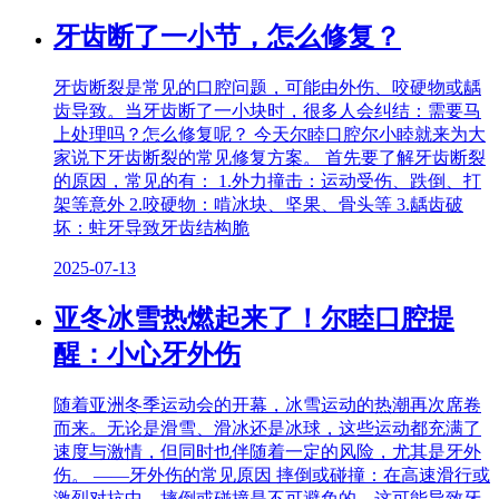
牙齿断了一小节，怎么修复？
牙齿断裂是常见的口腔问题，可能由外伤、咬硬物或龋
齿导致。当牙齿断了一小块时，很多人会纠结：需要马
上处理吗？怎么修复呢？ 今天尔睦口腔尔小睦就来为大
家说下牙齿断裂的常见修复方案。 首先要了解牙齿断裂
的原因，常见的有： 1.外力撞击：运动受伤、跌倒、打
架等意外 2.咬硬物：啃冰块、坚果、骨头等 3.龋齿破
坏：蛀牙导致牙齿结构脆
2025-07-13
亚冬冰雪热燃起来了！尔睦口腔提
醒：小心牙外伤
随着亚洲冬季运动会的开幕，冰雪运动的热潮再次席卷
而来。无论是滑雪、滑冰还是冰球，这些运动都充满了
速度与激情，但同时也伴随着一定的风险，尤其是牙外
伤。 ——牙外伤的常见原因 摔倒或碰撞：在高速滑行或
激烈对抗中，摔倒或碰撞是不可避免的，这可能导致牙