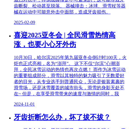
齿断裂、松动甚至脱落。 器械撞击：冰球、滑雪杖等器
械在运动中可能意外击中面部，造成牙齿损伤。
2025-02-09
喜迎2025亚冬会 | 全民滑雪热情高
涨，也要小心牙外伤
10月30日，哈尔滨2025年第九届亚冬会倒计时100天，火
炬也正式亮相，名为“澎拜”。 这下不仅“尔滨”心潮澎
拜，全民冰雪运动的热情也再次点燃！ 而作为冰雪运动
的重要组成部分，滑雪以其独特的魅力吸引了无数爱好
者的目光，从专业选手到普通民众，无论是银装素裹的
滑雪场，还是冰雪覆盖的城市街头，滑雪的身影无处不
在~ 但是，在享受滑雪带来的速度与激情的同时，我
2024-11-01
牙齿折断怎么办，坏了拔不拔？