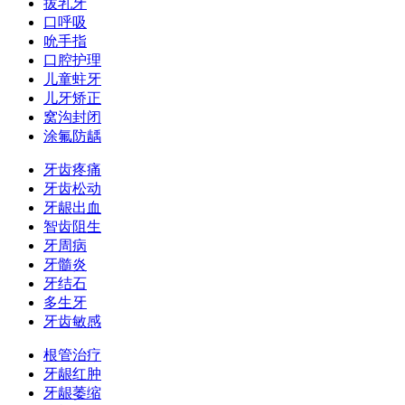
拔乳牙
口呼吸
吮手指
口腔护理
儿童蛀牙
儿牙矫正
窝沟封闭
涂氟防龋
牙齿疼痛
牙齿松动
牙龈出血
智齿阻生
牙周病
牙髓炎
牙结石
多生牙
牙齿敏感
根管治疗
牙龈红肿
牙龈萎缩