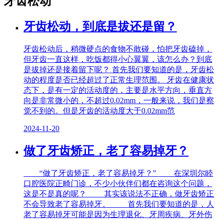
牙齿松动
牙齿松动，到底是拔还是留？
牙齿松动后，稍微硬点的食物不敢碰，怕把牙齿磕掉，
但牙齿一直这样，吃饭都得小心翼翼，该怎么办？到底
是拔掉还是接着留下呢？ 首先我们要知道的是，牙齿松
动的程度是否已经超过了正常生理范围。 牙齿在健康状
态下，是有一定的活动度的，主要是水平方向，垂直方
向是非常微小的，不超过0.02mm，一般来说，我们是察
觉不到的。但是牙齿的活动度大于0.02mm范
2024-11-20
做了牙齿矫正，老了容易掉牙？
“做了牙齿矫正，老了容易掉牙？” 在深圳尔睦
口腔医院正畸门诊，不少小伙伴们都在咨询这个问题，
这是不是真的呢？ 其实该说法不正确，做牙齿矫正
不会导致老了容易掉牙。 首先我们要知道的是，人
老了容易掉牙可能是因为生理退化、牙周疾病、牙外伤