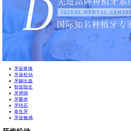
牙齿疼痛
牙齿松动
牙龈出血
智齿阻生
牙周病
牙髓炎
牙结石
多生牙
牙齿敏感