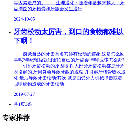
等因素造成的。 生理退化：随着年龄越来越大，牙
齿周围的牙槽骨和牙龈会发生退行
2024-10-05
牙齿松动太厉害，到口的食物都难以
下咽！
感觉自己的牙齿莫名其妙有松动的迹象,这是怎么回
事呢?年纪轻轻就很害怕自己的牙齿会掉啊!应该怎么办?
引起牙齿松动的原因很多,大部分牙齿松动都是牙周
炎引起的,牙周炎会导致牙龈的退缩,并引起牙槽骨吸收退
化,最后导致牙齿松动;其次,就是由受外力机械撞击或者
咀嚼硬物造成的牙齿松动.
2019-07-27
共1页3条
专家推荐