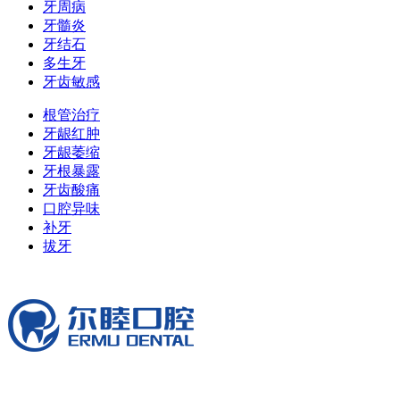
牙周病
牙髓炎
牙结石
多生牙
牙齿敏感
根管治疗
牙龈红肿
牙龈萎缩
牙根暴露
牙齿酸痛
口腔异味
补牙
拔牙