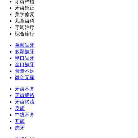
牙齿种植
牙齿矫正
美学修复
儿童齿科
牙周治疗
综合诊疗
单颗缺牙
多颗缺牙
半口缺牙
全口缺牙
骨量不足
微创无痛
牙齿不齐
牙齿拥挤
牙齿稀疏
反颌
中线不齐
开颌
虎牙