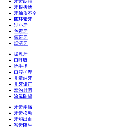
牙齿缺损
牙根折断
牙釉质不全
四环素牙
过小牙
色素牙
氟斑牙
烟渍牙
拔乳牙
口呼吸
吮手指
口腔护理
儿童蛀牙
儿牙矫正
窝沟封闭
涂氟防龋
牙齿疼痛
牙齿松动
牙龈出血
智齿阻生