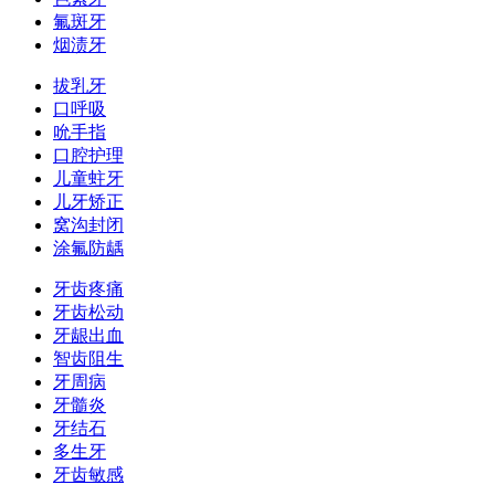
氟斑牙
烟渍牙
拔乳牙
口呼吸
吮手指
口腔护理
儿童蛀牙
儿牙矫正
窝沟封闭
涂氟防龋
牙齿疼痛
牙齿松动
牙龈出血
智齿阻生
牙周病
牙髓炎
牙结石
多生牙
牙齿敏感