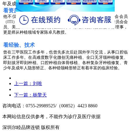
年及成年人隐形矫正、各种错颌畸形矫正
看资质、学历
他不仅是尔睦口腔种植科带头人（院长）、国际植牙医学会会员
（ITI）、
All-on-04种植认证大师、
中华口腔医学会种植专业委员会会
员、
美国Invisalign隐适美认证医师、
广东省民营口腔协会常务理事，
更是
师从种植领域专家陈卓凡教授。
看经验、技术
曾在三甲医院工作多年，也曾先多次后赴国外学习交流，从事口腔临
床工作多年。在高难度数字化微创无痛种植、全口无牙颌种植修复、
即刻拔牙即刻种植、口腔种植自体骨移植、各种复杂牙种植修复、青
少年及成年人隐形矫正、各种错颌畸形矫正有着丰富的临床经验。
上一篇：
刘唯
下一篇：
杨擎天
咨询电话：0755-29989525/（00852）4423 8860
本网站信息仅供参考，不能作为诊疗及医疗依据
深圳尔睦品牌连锁 版权所有