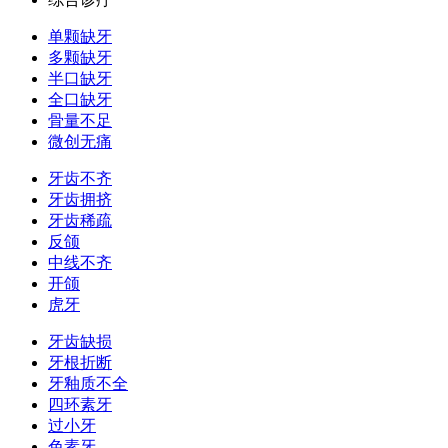
单颗缺牙
多颗缺牙
半口缺牙
全口缺牙
骨量不足
微创无痛
牙齿不齐
牙齿拥挤
牙齿稀疏
反颌
中线不齐
开颌
虎牙
牙齿缺损
牙根折断
牙釉质不全
四环素牙
过小牙
色素牙