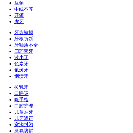
反颌
中线不齐
开颌
虎牙
牙齿缺损
牙根折断
牙釉质不全
四环素牙
过小牙
色素牙
氟斑牙
烟渍牙
拔乳牙
口呼吸
吮手指
口腔护理
儿童蛀牙
儿牙矫正
窝沟封闭
涂氟防龋