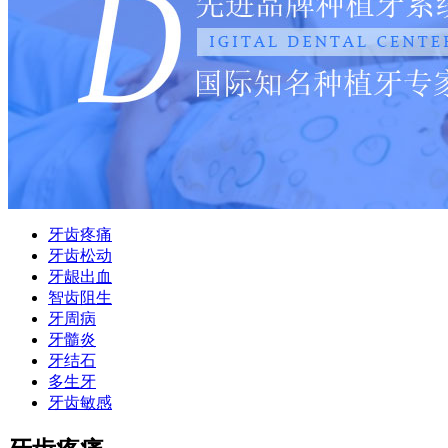
牙齿疼痛
牙齿松动
牙龈出血
智齿阻生
牙周病
牙髓炎
牙结石
多生牙
牙齿敏感