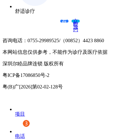
舒适诊疗
在
立
线
即
咨
预
询
约
咨询电话：0755-29989525/（00852）4423 8860
本网站信息仅供参考，不能作为诊疗及医疗依据
深圳尔睦品牌连锁 版权所有
粤ICP备17086850号-2
粤(B)广[2026]第02-02-128号
项目
电话