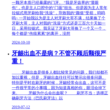
一颗牙本质已经暴露的门牙。 “我是牙齿界的”显眼
包“，也是主人口腔中的“门面”担当。但是因为主人常年
拉锯式用牙刷给我“洗澡”，导致我的“颜值”受损，呜呜
呜~ 一开始我以为是主人对牙刷大哥不满，结果换了个
牙刷大哥，主人对我的“洗澡”方式还是三百六十天如一
日，采用拉锯式。我见证了牙刷大哥换了一个又一个，
每个都是“伤痕累累”的离开，没想
2024-10-10
牙龈出血不是病？不管不顾后颗很严
重！
牙龈出血是很多人都比较常见的问题，我们却都不
加以重视，但是，牙龈出血往往可以警示出很多问题。
特别是平时在刷牙的时候，牙龈经常会出血，这可不是
一件很平常的小事哦，因为知道真相的你，眼泪会掉下
来。 牙龈为什么会出血呢？ 刷牙不当：选择正
确刷牙方法（巴氏刷牙法）以
2019-07-12