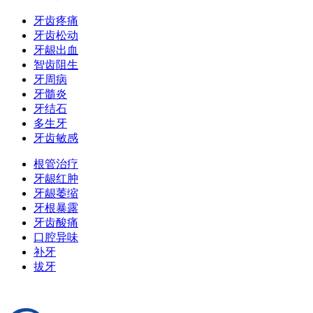
牙齿疼痛
牙齿松动
牙龈出血
智齿阻生
牙周病
牙髓炎
牙结石
多生牙
牙齿敏感
根管治疗
牙龈红肿
牙龈萎缩
牙根暴露
牙齿酸痛
口腔异味
补牙
拔牙