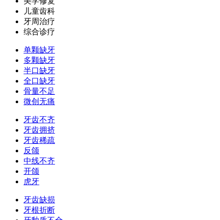
美学修复
儿童齿科
牙周治疗
综合诊疗
单颗缺牙
多颗缺牙
半口缺牙
全口缺牙
骨量不足
微创无痛
牙齿不齐
牙齿拥挤
牙齿稀疏
反颌
中线不齐
开颌
虎牙
牙齿缺损
牙根折断