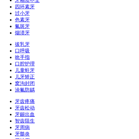
牙釉质不全
四环素牙
过小牙
色素牙
氟斑牙
烟渍牙
拔乳牙
口呼吸
吮手指
口腔护理
儿童蛀牙
儿牙矫正
窝沟封闭
涂氟防龋
牙齿疼痛
牙齿松动
牙龈出血
智齿阻生
牙周病
牙髓炎