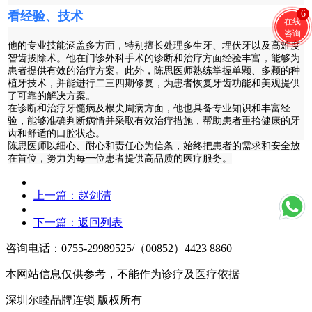
6
看经验、技术
在线
咨询
他的专业技能涵盖多方面，特别擅长处理多生牙、埋伏牙以及高难度
智齿拔除术。他在门诊外科手术的诊断和治疗方面经验丰富，能够为
患者提供有效的治疗方案。此外，陈思医师熟练掌握单颗、多颗的种
植牙技术，并能进行二三四期修复，为患者恢复牙齿功能和美观提供
了可靠的解决方案。
在诊断和治疗牙髓病及根尖周病方面，他也具备专业知识和丰富经
验，能够准确判断病情并采取有效治疗措施，帮助患者重拾健康的牙
齿和舒适的口腔状态。
陈思医师以细心、耐心和责任心为信条，始终把患者的需求和安全放
在首位，努力为每一位患者提供高品质的医疗服务。
上一篇：
赵剑清
下一篇：
返回列表
咨询电话：0755-29989525/（00852）4423 8860
本网站信息仅供参考，不能作为诊疗及医疗依据
深圳尔睦品牌连锁 版权所有