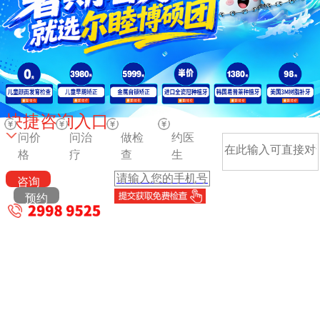
快捷咨询入口
问价
问治
做检
约医
格
疗
查
生
咨询
预约