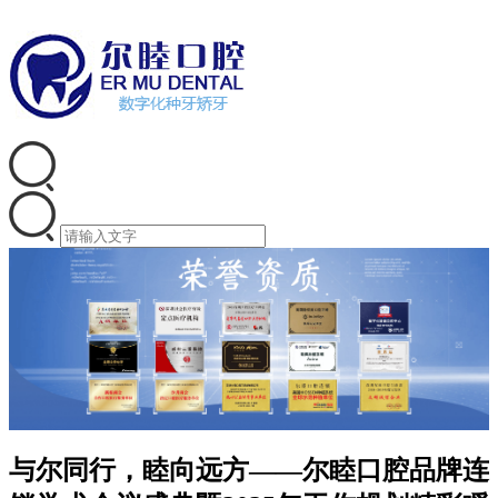
与尔同行，睦向远方——尔睦口腔品牌连