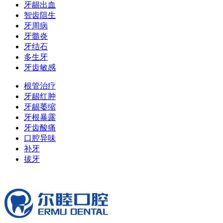
牙龈出血
智齿阻生
牙周病
牙髓炎
牙结石
多生牙
牙齿敏感
根管治疗
牙龈红肿
牙龈萎缩
牙根暴露
牙齿酸痛
口腔异味
补牙
拔牙