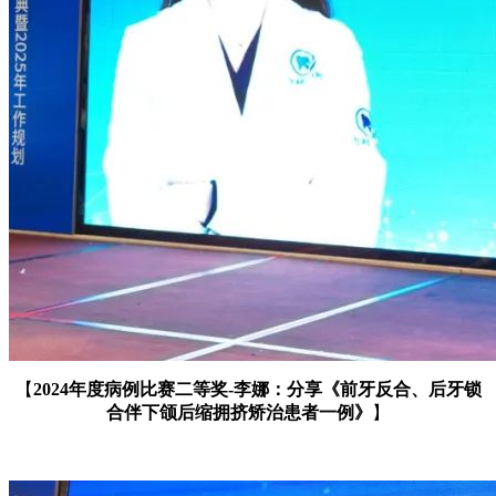
【
2024年度病例比赛二等奖-李娜：分享
《前牙反合、后牙锁
合伴下颌后缩
拥挤矫治患者一例》
】