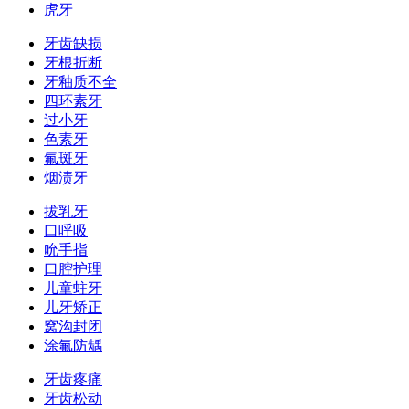
虎牙
牙齿缺损
牙根折断
牙釉质不全
四环素牙
过小牙
色素牙
氟斑牙
烟渍牙
拔乳牙
口呼吸
吮手指
口腔护理
儿童蛀牙
儿牙矫正
窝沟封闭
涂氟防龋
牙齿疼痛
牙齿松动