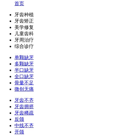
首页
牙齿种植
牙齿矫正
美学修复
儿童齿科
牙周治疗
综合诊疗
单颗缺牙
多颗缺牙
半口缺牙
全口缺牙
骨量不足
微创无痛
牙齿不齐
牙齿拥挤
牙齿稀疏
反颌
中线不齐
开颌