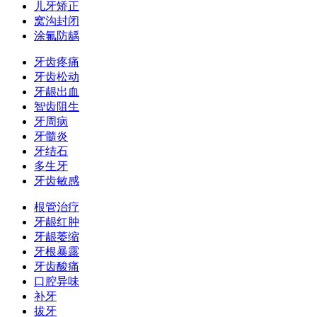
儿牙矫正
窝沟封闭
涂氟防龋
牙齿疼痛
牙齿松动
牙龈出血
智齿阻生
牙周病
牙髓炎
牙结石
多生牙
牙齿敏感
根管治疗
牙龈红肿
牙龈萎缩
牙根暴露
牙齿酸痛
口腔异味
补牙
拔牙