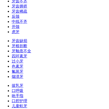
牙齿不齐
牙齿拥挤
牙齿稀疏
反颌
中线不齐
开颌
虎牙
牙齿缺损
牙根折断
牙釉质不全
四环素牙
过小牙
色素牙
氟斑牙
烟渍牙
拔乳牙
口呼吸
吮手指
口腔护理
儿童蛀牙