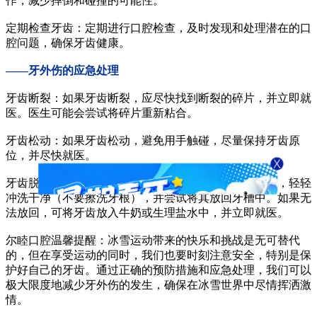
作，减少摔倒和碰撞的可能性。
定期检查牙齿：定期进行口腔检查，及时发现和处理潜在的口
腔问题，确保牙齿健康。
——牙外伤的应急处理
牙齿断裂：如果牙齿断裂，应尽快找到断裂的碎片，并立即就
医。医生可能会尝试将碎片重新粘合。
牙齿松动：如果牙齿松动，避免用手触碰，尽量保持牙齿原
位，并尽快就医。
牙齿脱落：如果牙齿完全脱落，应尽快找到脱落的牙齿，轻轻
冲洗干净（不要擦洗牙根），并尝试将其放回牙槽中。如果无
法放回，可将牙齿放入牛奶或生理盐水中，并立即就医。
尔睦口腔温馨提醒：冰雪运动带来的快乐和挑战是无可替代
的，但在享受运动的同时，我们也要时刻注意安全，特别是保
护好自己的牙齿。通过正确的预防措施和应急处理，我们可以
极大限度地减少牙外伤的发生，确保在冰雪世界中尽情挥洒激
情。