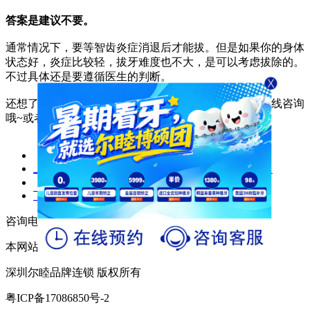
答案是建议不要。
通常情况下，要等智齿炎症消退后才能拔。但是如果你的身体
状态好，炎症比较轻，拔牙难度也不大，是可以考虑拔除的。
不过具体还是要遵循医生的判断。
还想了解更多关于智齿的问题，可以到
尔睦口腔官网
在线咨询
哦~或者拨打咨询热线：0755-23723194。
上一篇：
牙齿界的“bug”— 智齿，到底要不要拔？
下一篇：
智齿盲袋，你了解多少？
咨询电话：0755-29989525/（00852）4423 8860
本网站信息仅供参考，不能作为诊疗及医疗依据
深圳尔睦品牌连锁 版权所有
粤ICP备17086850号-2