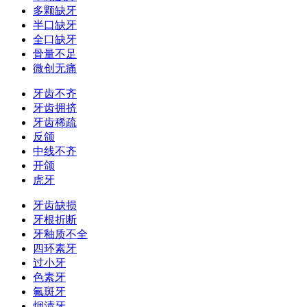
多颗缺牙
半口缺牙
全口缺牙
骨量不足
微创无痛
牙齿不齐
牙齿拥挤
牙齿稀疏
反颌
中线不齐
开颌
虎牙
牙齿缺损
牙根折断
牙釉质不全
四环素牙
过小牙
色素牙
氟斑牙
烟渍牙