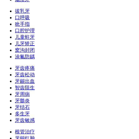
拔乳牙
口呼吸
吮手指
口腔护理
儿童蛀牙
儿牙矫正
窝沟封闭
涂氟防龋
牙齿疼痛
牙齿松动
牙龈出血
智齿阻生
牙周病
牙髓炎
牙结石
多生牙
牙齿敏感
根管治疗
牙龈红肿