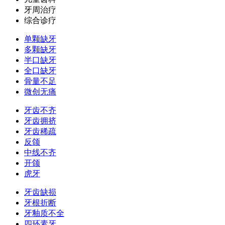
牙周治疗
综合诊疗
单颗缺牙
多颗缺牙
半口缺牙
全口缺牙
骨量不足
微创无痛
牙齿不齐
牙齿拥挤
牙齿稀疏
反颌
中线不齐
开颌
虎牙
牙齿缺损
牙根折断
牙釉质不全
四环素牙