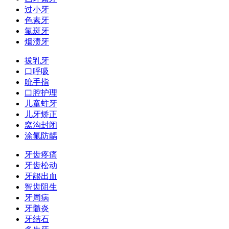
过小牙
色素牙
氟斑牙
烟渍牙
拔乳牙
口呼吸
吮手指
口腔护理
儿童蛀牙
儿牙矫正
窝沟封闭
涂氟防龋
牙齿疼痛
牙齿松动
牙龈出血
智齿阻生
牙周病
牙髓炎
牙结石