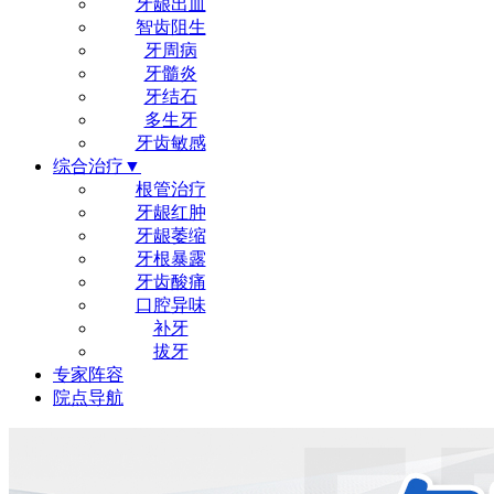
牙龈出血
智齿阻生
牙周病
牙髓炎
牙结石
多生牙
牙齿敏感
综合治疗▼
根管治疗
牙龈红肿
牙龈萎缩
牙根暴露
牙齿酸痛
口腔异味
补牙
拔牙
专家阵容
院点导航