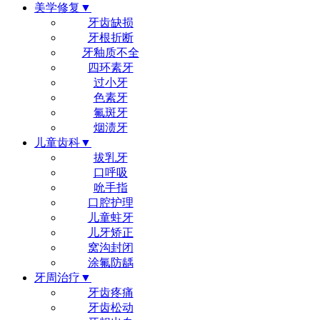
美学修复▼
牙齿缺损
牙根折断
牙釉质不全
四环素牙
过小牙
色素牙
氟斑牙
烟渍牙
儿童齿科▼
拔乳牙
口呼吸
吮手指
口腔护理
儿童蛀牙
儿牙矫正
窝沟封闭
涂氟防龋
牙周治疗▼
牙齿疼痛
牙齿松动