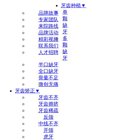
牙齿种植▼
尔睦品牌▼
单
品牌故事
颗
专家团队
缺
来院路线
牙
品牌活动
多
精彩视频
颗
联系我们
缺
人才招聘
牙
半口缺牙
全口缺牙
骨量不足
微创无痛
牙齿矫正▼
牙齿不齐
牙齿拥挤
牙齿稀疏
反颌
中线不齐
开颌
虎牙