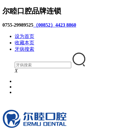
尔睦口腔品牌连锁
0755-29989525
（00852）4423 8860
设为首页
收藏本页
牙病搜索
X