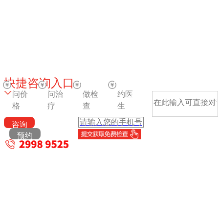
快捷咨询入口
问价
问治
做检
约医
格
疗
查
生
咨询
预约