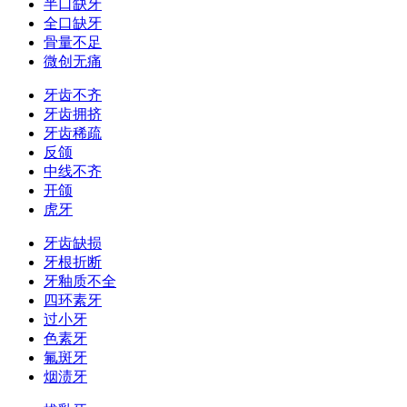
半口缺牙
全口缺牙
骨量不足
微创无痛
牙齿不齐
牙齿拥挤
牙齿稀疏
反颌
中线不齐
开颌
虎牙
牙齿缺损
牙根折断
牙釉质不全
四环素牙
过小牙
色素牙
氟斑牙
烟渍牙