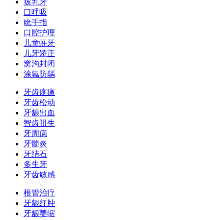
拔乳牙
口呼吸
吮手指
口腔护理
儿童蛀牙
儿牙矫正
窝沟封闭
涂氟防龋
牙齿疼痛
牙齿松动
牙龈出血
智齿阻生
牙周病
牙髓炎
牙结石
多生牙
牙齿敏感
根管治疗
牙龈红肿
牙龈萎缩