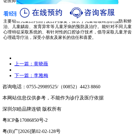
证医师，毕业于湖南中医药大学，从事口腔临床诊疗工作多年。
看经验、技术
主要钻研儿童口内治疗及口内修复，擅长于儿童错颌畸形的预防和矫
治、儿童龋齿、发育异常等儿童牙病的预防及治疗。
能针对不同儿童
心理特征采取系统的、有针对性的口腔诊疗技术，倡导采取儿童牙齿
心理疏导疗法，深受小朋友及家长的信任和喜爱。
上一篇：
黄晓薇
下一篇：
李雅梅
咨询电话：0755-29989525/（00852）4423 8860
本网站信息仅供参考，不能作为诊疗及医疗依据
深圳尔睦品牌连锁 版权所有
粤ICP备17086850号-2
粤(B)广[2026]第02-02-128号