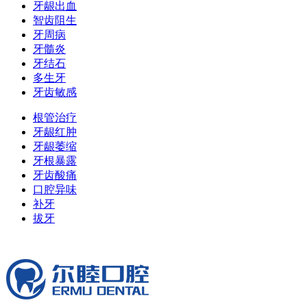
牙龈出血
智齿阻生
牙周病
牙髓炎
牙结石
多生牙
牙齿敏感
根管治疗
牙龈红肿
牙龈萎缩
牙根暴露
牙齿酸痛
口腔异味
补牙
拔牙