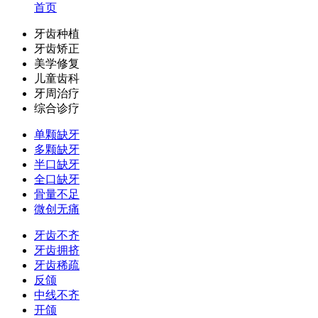
首页
牙齿种植
牙齿矫正
美学修复
儿童齿科
牙周治疗
综合诊疗
单颗缺牙
多颗缺牙
半口缺牙
全口缺牙
骨量不足
微创无痛
牙齿不齐
牙齿拥挤
牙齿稀疏
反颌
中线不齐
开颌