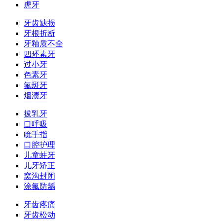
虎牙
牙齿缺损
牙根折断
牙釉质不全
四环素牙
过小牙
色素牙
氟斑牙
烟渍牙
拔乳牙
口呼吸
吮手指
口腔护理
儿童蛀牙
儿牙矫正
窝沟封闭
涂氟防龋
牙齿疼痛
牙齿松动