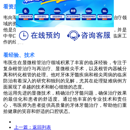
看资质、学历
韦向军是尔睦口腔的牙体牙髓科技术总监，显微根管治疗领
域的资深专家。具备卓越的资质和丰富的经验。
他是尔睦口腔的显微根管医师，毕业于广州医科大学，并是
中华口腔医学会的会员，拥有多年从事显微根管治疗临床工
作的经验。
看经验、技术
韦医生在显微根管治疗领域积累了丰富的临床经验，专注于
复杂根管治疗与再治疗、显微根尖手术，以及根管内器械分
离和钙化根管的处理。他对牙体牙髓疾病和根尖周病的临床
防治有着深入的研究和独到的见解，尤其在处理疑难病例方
面展现了卓越的技术和耐心细致的态度。
他运用先进的显微技术，精确治疗牙髓问题，确保治疗效果
的最佳化和患者的舒适度。通过他丰富的专业技术和责任
心，韦医师为患者提供高质量的牙体牙髓治疗，帮助他们重
拾健康的笑容和舒适的口腔状态。
上一篇：
返回列表