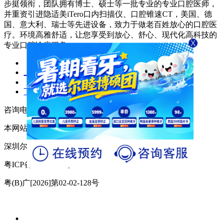
步挺领衔，团队拥有博士、硕士等一批专业的专业口腔医师，
并重资引进隐适美iTero口内扫描仪、口腔锥速CT，美国、德
国、意大利、瑞士等先进设备，致力于做老百姓放心的口腔医
疗。环境高雅舒适，让您享受到放心、舒心、现代化高科技的
专业口腔诊疗服务。
上一篇：
洗牙需要到专业口腔医院吗
下一篇：
福永知名的牙科医院求推荐
咨询电话：0755-29989525/（00852）4423 8860
本网站信息仅供参考，不能作为诊疗及医疗依据
深圳尔睦品牌连锁 版权所有
粤ICP备17086850号-2
粤(B)广[2026]第02-02-128号