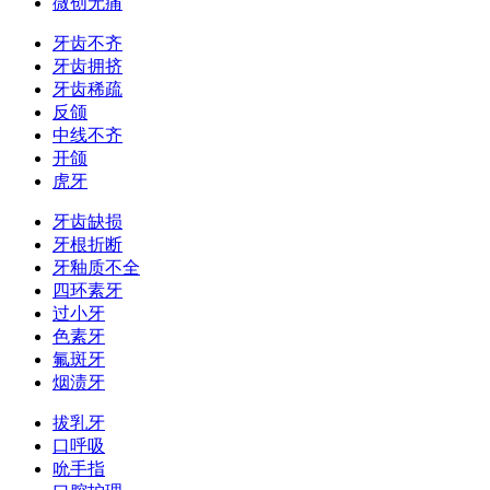
微创无痛
牙齿不齐
牙齿拥挤
牙齿稀疏
反颌
中线不齐
开颌
虎牙
牙齿缺损
牙根折断
牙釉质不全
四环素牙
过小牙
色素牙
氟斑牙
烟渍牙
拔乳牙
口呼吸
吮手指