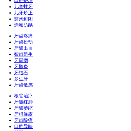
口腔护理
儿童蛀牙
儿牙矫正
窝沟封闭
涂氟防龋
牙齿疼痛
牙齿松动
牙龈出血
智齿阻生
牙周病
牙髓炎
牙结石
多生牙
牙齿敏感
根管治疗
牙龈红肿
牙龈萎缩
牙根暴露
牙齿酸痛
口腔异味