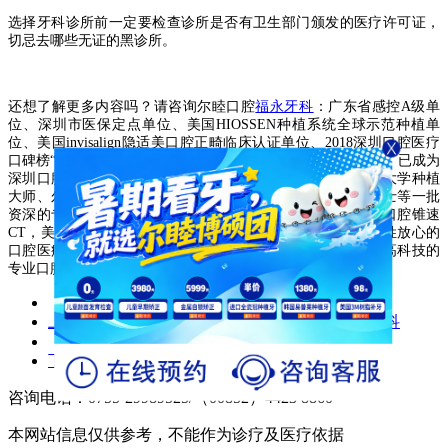
选择牙科诊所前一定要检查诊所是否有卫生部门颁发的医疗许可证，
切忌去哪些无证的黑诊所。
还想了解更多内容吗？请咨询尔睦口腔
福永牙科
：广东省感控A级单
位、深圳市医保定点单位、美国HIOSSEN种植系统全球示范种植单
位、美国invisalign隐适美口腔正畸临床认证单位、2018深圳口腔医疗
口碑榜“受市民喜爱口腔医疗机构”，始创于2002年，历经16载，已成为
深圳口腔行业领先的医疗管理公司。医生团队由美国南加州大学种植
大师、尔睦口腔品牌创始人肖步挺领衔，团队拥有博士、硕士等一批
资深的专业口腔医师，并重资引进隐适美iTero口内扫描仪、口腔锥速
CT，美国、德国、意大利、瑞士等先进设备，致力于做老百姓放心的
口腔医疗。环境高雅舒适，让您享受到放心、舒心、现代化高科技的
专业口腔诊疗服务。
上一篇：
人到老年后牙齿脱落该怎么办？沙井牙科
下一篇：
深圳专业口腔医院在哪里
咨询电话：0755-29989525/（00852）4423 8860
本网站信息仅供参考，不能作为诊疗及医疗依据