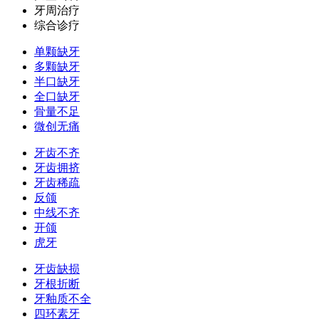
牙周治疗
综合诊疗
单颗缺牙
多颗缺牙
半口缺牙
全口缺牙
骨量不足
微创无痛
牙齿不齐
牙齿拥挤
牙齿稀疏
反颌
中线不齐
开颌
虎牙
牙齿缺损
牙根折断
牙釉质不全
四环素牙