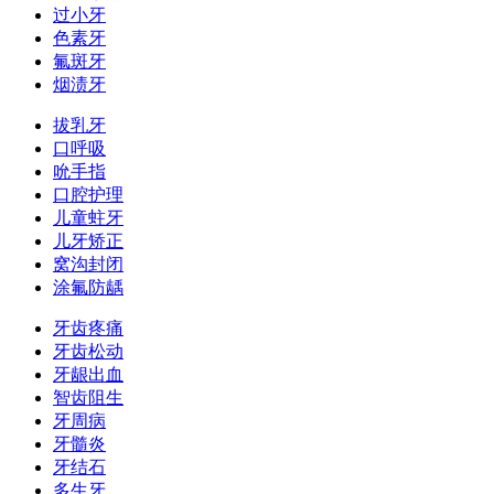
过小牙
色素牙
氟斑牙
烟渍牙
拔乳牙
口呼吸
吮手指
口腔护理
儿童蛀牙
儿牙矫正
窝沟封闭
涂氟防龋
牙齿疼痛
牙齿松动
牙龈出血
智齿阻生
牙周病
牙髓炎
牙结石
多生牙