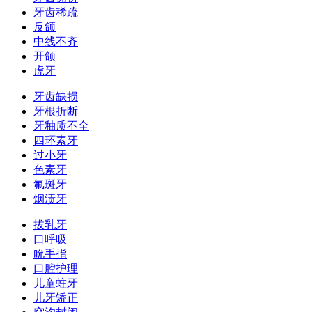
牙齿稀疏
反颌
中线不齐
开颌
虎牙
牙齿缺损
牙根折断
牙釉质不全
四环素牙
过小牙
色素牙
氟斑牙
烟渍牙
拔乳牙
口呼吸
吮手指
口腔护理
儿童蛀牙
儿牙矫正