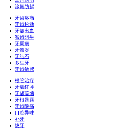
窝沟封闭
涂氟防龋
牙齿疼痛
牙齿松动
牙龈出血
智齿阻生
牙周病
牙髓炎
牙结石
多生牙
牙齿敏感
根管治疗
牙龈红肿
牙龈萎缩
牙根暴露
牙齿酸痛
口腔异味
补牙
拔牙