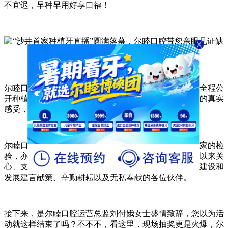
不宜迟，早种早用好享口福！
尔睦口腔周年庆种植牙直播活动圆满落幕，不仅向大家全程公
开种植牙手术过程，并让大家细致完整地了解种牙前后的真实
感受，消除恐惧感和怕痛心理。
尔睦口腔对自身医资和技术的自信，敢于零距离接受大家的检
验，亦经得起现场考验，是品牌实力的象征，感谢长期以来关
心、支持和信任尔睦口腔的新老客户，感谢为尔睦口腔建设和
发展建言献策、辛勤耕耘以及无私奉献的各位伙伴。
接下来，是尔睦口腔运营总监刘付娥女士盛情致辞，您以为活
动就这样结束了吗？不不不，看这里，现场抽奖更是火爆，尔