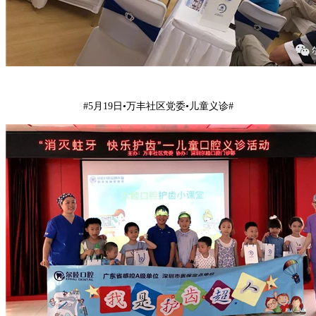
#5月19日•万丰社区党委•儿童义诊#