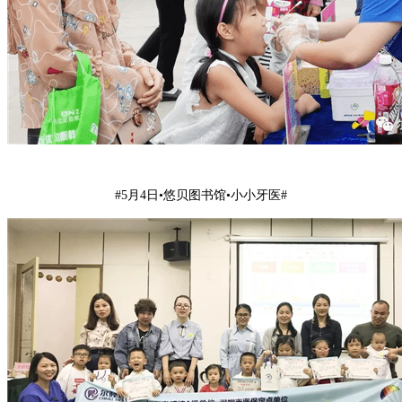
#5月4日•悠贝图书馆•小小牙医#