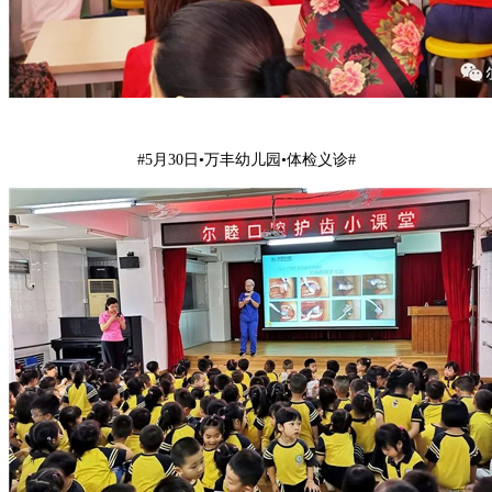
#5月30日•万丰幼儿园•体检义诊#