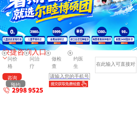
快捷咨询入口
问价
问治
做检
约医
格
疗
查
生
咨询
预约