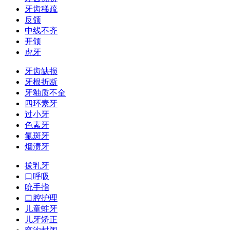
牙齿稀疏
反颌
中线不齐
开颌
虎牙
牙齿缺损
牙根折断
牙釉质不全
四环素牙
过小牙
色素牙
氟斑牙
烟渍牙
拔乳牙
口呼吸
吮手指
口腔护理
儿童蛀牙
儿牙矫正