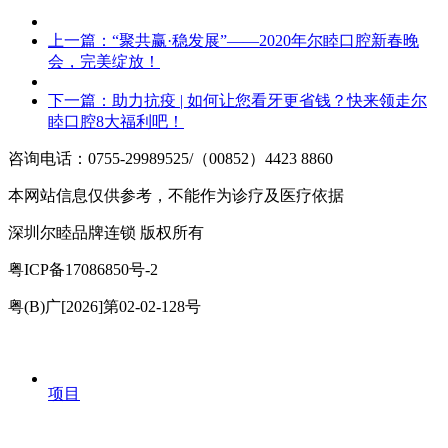
上一篇：
“聚共赢·稳发展”——2020年尔睦口腔新春晚
会，完美绽放！
下一篇：
助力抗疫 | 如何让您看牙更省钱？快来领走尔
睦口腔8大福利吧！
咨询电话：0755-29989525/（00852）4423 8860
本网站信息仅供参考，不能作为诊疗及医疗依据
深圳尔睦品牌连锁 版权所有
粤ICP备17086850号-2
粤(B)广[2026]第02-02-128号
项目