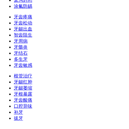
窝沟封闭
涂氟防龋
牙齿疼痛
牙齿松动
牙龈出血
智齿阻生
牙周病
牙髓炎
牙结石
多生牙
牙齿敏感
根管治疗
牙龈红肿
牙龈萎缩
牙根暴露
牙齿酸痛
口腔异味
补牙
拔牙