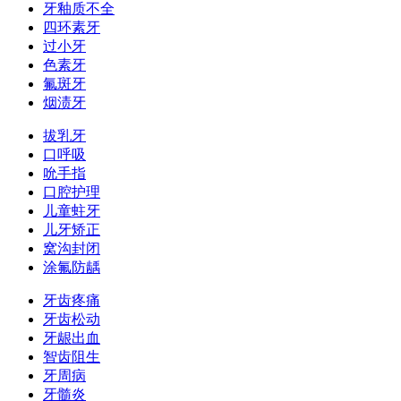
牙釉质不全
四环素牙
过小牙
色素牙
氟斑牙
烟渍牙
拔乳牙
口呼吸
吮手指
口腔护理
儿童蛀牙
儿牙矫正
窝沟封闭
涂氟防龋
牙齿疼痛
牙齿松动
牙龈出血
智齿阻生
牙周病
牙髓炎