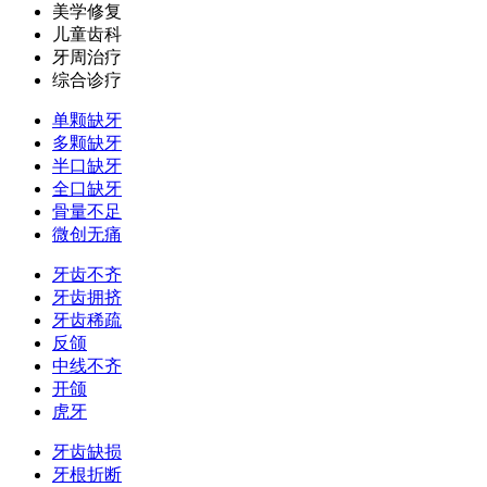
美学修复
儿童齿科
牙周治疗
综合诊疗
单颗缺牙
多颗缺牙
半口缺牙
全口缺牙
骨量不足
微创无痛
牙齿不齐
牙齿拥挤
牙齿稀疏
反颌
中线不齐
开颌
虎牙
牙齿缺损
牙根折断