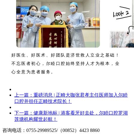
好医生、好医术、好团队是济世救人立业之基础！
不忘医者初心，尔睦口腔始终坚持人才为根本，全
心全意为患者服务。
上一篇：
重磅消息 | 正畸大咖张君孝主任医师加入尔睦
口腔并担任正畸技术院长！
下一篇：
健康新地标 | 港客看牙好去处，尔睦口腔罗湖
莲塘机构耀世起航！
咨询电话：0755-29989525/（00852）4423 8860