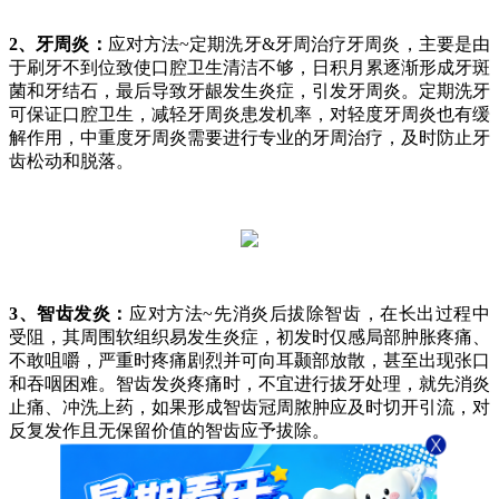
2、牙周炎：
应对方法~定期洗牙&牙周治疗牙周炎，主要是由
于刷牙不到位致使口腔卫生清洁不够，日积月累逐渐形成牙斑
菌和牙结石，最后导致牙龈发生炎症，引发牙周炎。定期洗牙
可保证口腔卫生，减轻牙周炎患发机率，对轻度牙周炎也有缓
解作用，中重度牙周炎需要进行专业的牙周治疗，及时防止牙
齿松动和脱落。
3、智齿发炎：
应对方法~先消炎后拔除智齿，在长出过程中
受阻，其周围软组织易发生炎症，初发时仅感局部肿胀疼痛、
不敢咀嚼，严重时疼痛剧烈并可向耳颞部放散，甚至出现张口
和吞咽困难。智齿发炎疼痛时，不宜进行拔牙处理，就先消炎
止痛、冲洗上药，如果形成智齿冠周脓肿应及时切开引流，对
反复发作且无保留价值的智齿应予拔除。