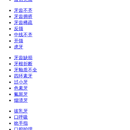
牙齿不齐
牙齿拥挤
牙齿稀疏
反颌
中线不齐
开颌
虎牙
牙齿缺损
牙根折断
牙釉质不全
四环素牙
过小牙
色素牙
氟斑牙
烟渍牙
拔乳牙
口呼吸
吮手指
口腔护理