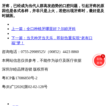
牙疼，已经成为当代人群高发趋势的口腔问题，引起牙疼的原
因也是各式各样，并非只是上火，若您出现牙疼时，最好是及
时就医。
上一篇：
全口种植牙哪里好？尔睦牙科
下一篇：
当天种牙当天乐，即刻负重实现“老有口
福”梦！
咨询电话：0755-29989525/（00852）4423 8860
6
在线
本网站信息仅供参考，不能作为诊疗及医疗依据
咨询
深圳尔睦品牌连锁 版权所有
粤ICP备17086850号-2
粤(B)广[2026]第02-02-128号