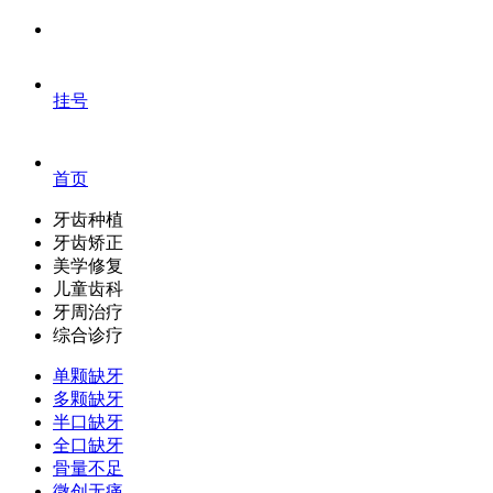
挂号
首页
牙齿种植
牙齿矫正
美学修复
儿童齿科
牙周治疗
综合诊疗
单颗缺牙
多颗缺牙
半口缺牙
全口缺牙
骨量不足
微创无痛