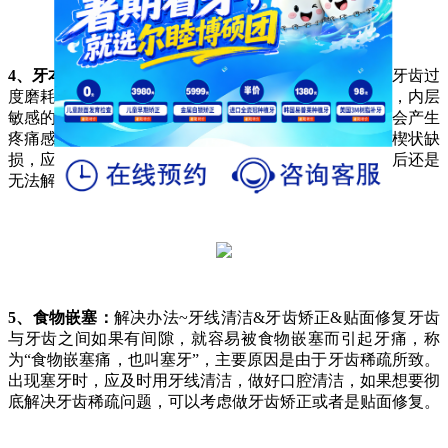
4、牙本质过敏：
应对方法~牙齿脱敏&根管治疗主因是牙齿过
度磨耗或者蛀牙龋坏，导致最外层坚硬的牙釉质被破坏，内层
敏感的牙本质外露，牙神经受到冷热酸甜等刺激时，就会产生
疼痛感。牙本质过敏者可做脱敏治疗，若牙被龋坏或者楔状缺
损，应早进行修补，范围较大则要做全冠进行保护，最后还是
无法解决时，只能进行根管治疗。
5、食物嵌塞：
解决办法~牙线清洁&牙齿矫正&贴面修复牙齿
与牙齿之间如果有间隙，就容易被食物嵌塞而引起牙痛，称
为“食物嵌塞痛，也叫塞牙”，主要原因是由于牙齿稀疏所致。
出现塞牙时，应及时用牙线清洁，做好口腔清洁，如果想要彻
底解决牙齿稀疏问题，可以考虑做牙齿矫正或者是贴面修复。