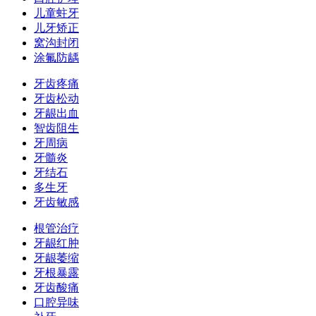
儿童蛀牙
儿牙矫正
窝沟封闭
涂氟防龋
牙齿疼痛
牙齿松动
牙龈出血
智齿阻生
牙周病
牙髓炎
牙结石
多生牙
牙齿敏感
根管治疗
牙龈红肿
牙龈萎缩
牙根暴露
牙齿酸痛
口腔异味