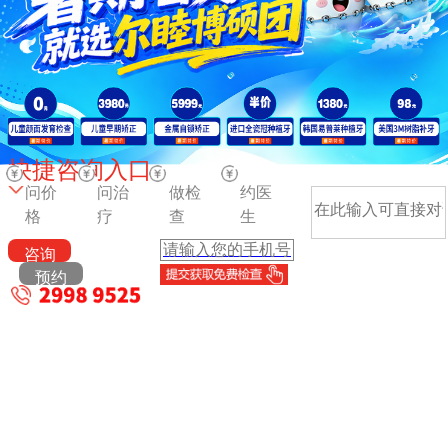
快捷咨询入口
问价
问治
做检
约医
格
疗
查
生
咨询
预约