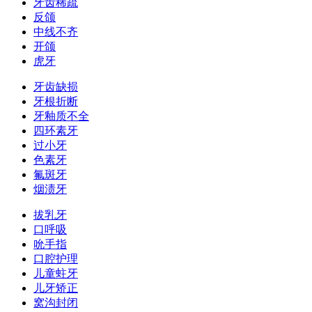
牙齿稀疏
反颌
中线不齐
开颌
虎牙
牙齿缺损
牙根折断
牙釉质不全
四环素牙
过小牙
色素牙
氟斑牙
烟渍牙
拔乳牙
口呼吸
吮手指
口腔护理
儿童蛀牙
儿牙矫正
窝沟封闭