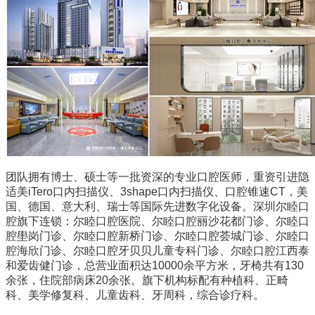
团队拥有博士、硕士等一批资深的专业口腔医师，重资引进隐
适美iTero口内扫描仪、3shape口内扫描仪、口腔锥速CT，美
国、德国、意大利、瑞士等国际先进数字化设备。深圳尔睦口
腔旗下连锁：尔睦口腔医院、尔睦口腔丽沙花都门诊、尔睦口
腔壆岗门诊、尔睦口腔新桥门诊、尔睦口腔荟城门诊、尔睦口
腔海欣门诊、尔睦口腔牙贝贝儿童专科门诊、尔睦口腔江西泰
和爱齿健门诊，总营业面积达10000余平方米，牙椅共有130
余张，住院部病床20余张。旗下机构标配有种植科、正畸
科、美学修复科、儿童齿科、牙周科，综合诊疗科。