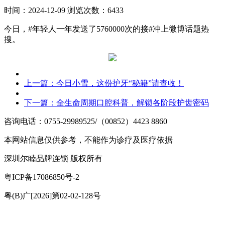
时间：2024-12-09
浏览次数：6433
今日，#年轻人一年发送了5760000次的接#冲上微博话题热
搜。
上一篇：
今日小雪，这份护牙“秘籍”请查收！
下一篇：
全生命周期口腔科普，解锁各阶段护齿密码
咨询电话：0755-29989525/（00852）4423 8860
本网站信息仅供参考，不能作为诊疗及医疗依据
深圳尔睦品牌连锁 版权所有
粤ICP备17086850号-2
粤(B)广[2026]第02-02-128号