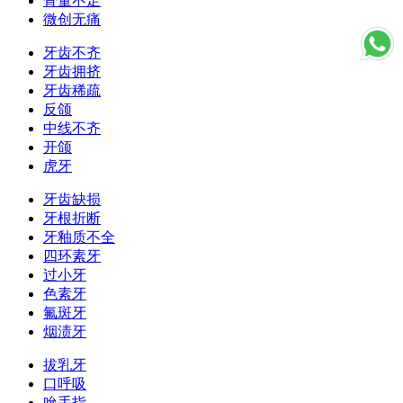
骨量不足
微创无痛
牙齿不齐
牙齿拥挤
牙齿稀疏
反颌
中线不齐
开颌
虎牙
牙齿缺损
牙根折断
牙釉质不全
四环素牙
过小牙
色素牙
氟斑牙
烟渍牙
拔乳牙
口呼吸
吮手指