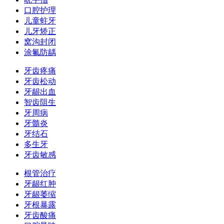
口腔护理
儿童蛀牙
儿牙矫正
窝沟封闭
涂氟防龋
牙齿疼痛
牙齿松动
牙龈出血
智齿阻生
牙周病
牙髓炎
牙结石
多生牙
牙齿敏感
根管治疗
牙龈红肿
牙龈萎缩
牙根暴露
牙齿酸痛