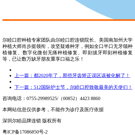
尔睦口腔种植专家团队由尔睦口腔连锁院长、美国南加州大学
种植大师肖步挺领衔，攻坚疑难种牙，例如全口半口无牙颌种
植修复、数字化微创无痛种植修复、即刻拔牙即刻种植修复
等，已让数万缺牙朋友重享口福之乐！
上一篇：
都2020年了，那些牙齿矫正误区该被化解了！
下一篇：
512国际护士节，尔睦口腔致敬最美的天使们！
咨询电话：0755-29989525/（00852）4423 8860
本网站信息仅供参考，不能作为诊疗及医疗依据
深圳尔睦品牌连锁 版权所有
粤ICP备17086850号-2