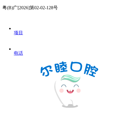
粤(B)广[2026]第02-02-128号
项目
电话