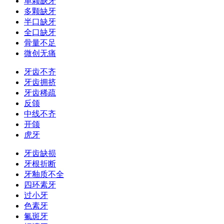
单颗缺牙
多颗缺牙
半口缺牙
全口缺牙
骨量不足
微创无痛
牙齿不齐
牙齿拥挤
牙齿稀疏
反颌
中线不齐
开颌
虎牙
牙齿缺损
牙根折断
牙釉质不全
四环素牙
过小牙
色素牙
氟斑牙