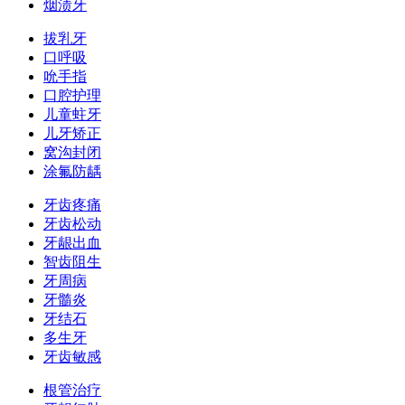
烟渍牙
拔乳牙
口呼吸
吮手指
口腔护理
儿童蛀牙
儿牙矫正
窝沟封闭
涂氟防龋
牙齿疼痛
牙齿松动
牙龈出血
智齿阻生
牙周病
牙髓炎
牙结石
多生牙
牙齿敏感
根管治疗