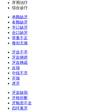
牙周治疗
综合诊疗
单颗缺牙
多颗缺牙
半口缺牙
全口缺牙
骨量不足
微创无痛
牙齿不齐
牙齿拥挤
牙齿稀疏
反颌
中线不齐
开颌
虎牙
牙齿缺损
牙根折断
牙釉质不全
四环素牙