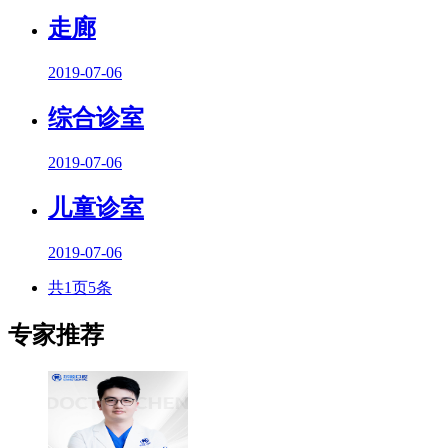
走廊
2019-07-06
综合诊室
2019-07-06
儿童诊室
2019-07-06
共1页5条
专家推荐