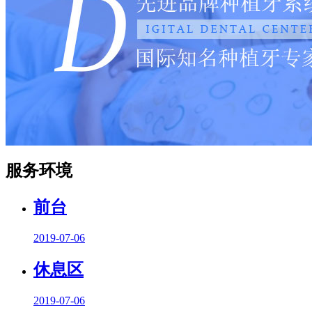
服务环境
前台
2019-07-06
休息区
2019-07-06