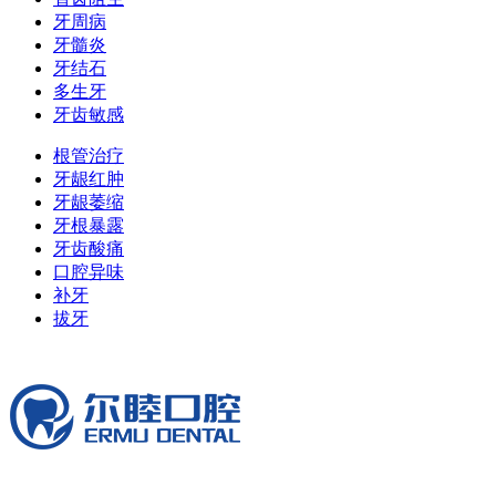
牙周病
牙髓炎
牙结石
多生牙
牙齿敏感
根管治疗
牙龈红肿
牙龈萎缩
牙根暴露
牙齿酸痛
口腔异味
补牙
拔牙