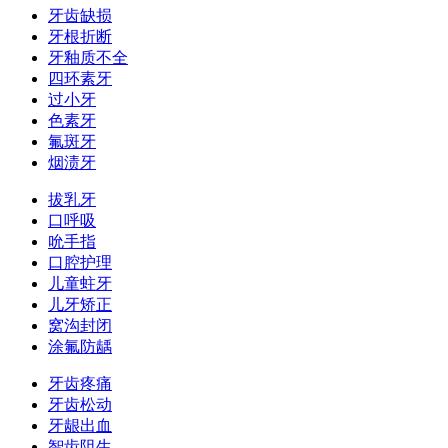
牙齿缺损
牙根折断
牙釉质不全
四环素牙
过小牙
色素牙
氟斑牙
烟渍牙
拔乳牙
口呼吸
吮手指
口腔护理
儿童蛀牙
儿牙矫正
窝沟封闭
涂氟防龋
牙齿疼痛
牙齿松动
牙龈出血
智齿阻生