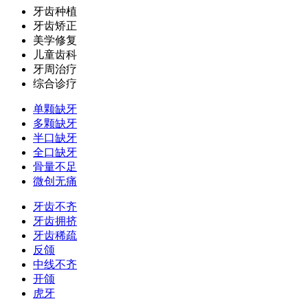
牙齿种植
牙齿矫正
美学修复
儿童齿科
牙周治疗
综合诊疗
单颗缺牙
多颗缺牙
半口缺牙
全口缺牙
骨量不足
微创无痛
牙齿不齐
牙齿拥挤
牙齿稀疏
反颌
中线不齐
开颌
虎牙