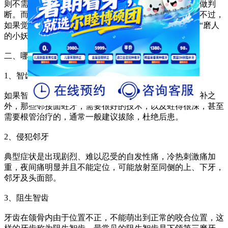
则不需要拔；当智齿属于完全埋伏时，需要长期观察再做判
断。而对于一些特殊人群，可能医生会建议你拔除掉。不过，
如果觉得没有妨碍到你；那么，你可以决定要不要这个“磨人
的小妖精”。
二、哪些智齿需要拔除？
1、智齿是蛀牙
如果智齿蛀牙了，除了很简单的咬合面不深的蛀牙可以补之
外，那些邻接面蛀牙，需要很好的技术，以及蛀得很深，甚至
需要根管治疗的，通常一般建议拔除，杜绝后患。
2、侵犯邻牙
典型症状是出现剧烈、难以忍受的自发性痛，冷热刺激痛加
重，夜间痛明显并且不能定位，可能放射至同侧的上、下牙，
邻牙及头面部。
3、阻生智齿
牙齿在颌骨内由于位置不正，不能萌出到正常的咬合位置，这