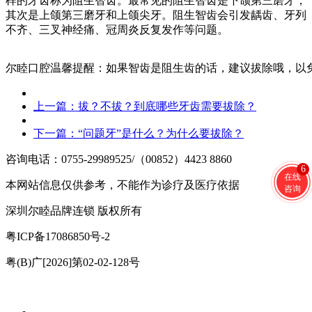
样的牙齿称为阻生智齿。最常见的阻生智齿是下颌第三磨牙，
其次是上颌第三磨牙和上颌尖牙。阻生智齿会引发龋齿、牙列
不齐、三叉神经痛、冠周炎反复发作等问题。
尔睦口腔温馨提醒：如果智齿是阻生齿的话，建议拔除哦，以
上一篇：
拔？不拔？到底哪些牙齿需要拔除？
下一篇：
“问题牙”是什么？为什么要拔除？
咨询电话：0755-29989525/（00852）4423 8860
6
在线
本网站信息仅供参考，不能作为诊疗及医疗依据
咨询
深圳尔睦品牌连锁 版权所有
粤ICP备17086850号-2
粤(B)广[2026]第02-02-128号