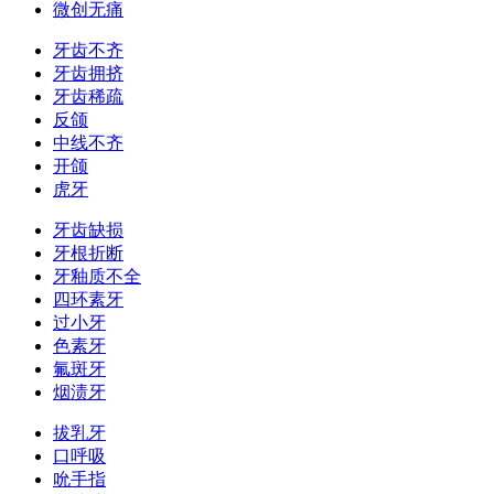
微创无痛
牙齿不齐
牙齿拥挤
牙齿稀疏
反颌
中线不齐
开颌
虎牙
牙齿缺损
牙根折断
牙釉质不全
四环素牙
过小牙
色素牙
氟斑牙
烟渍牙
拔乳牙
口呼吸
吮手指