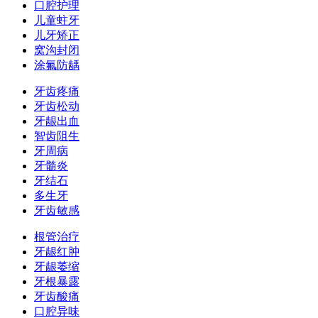
口腔护理
儿童蛀牙
儿牙矫正
窝沟封闭
涂氟防龋
牙齿疼痛
牙齿松动
牙龈出血
智齿阻生
牙周病
牙髓炎
牙结石
多生牙
牙齿敏感
根管治疗
牙龈红肿
牙龈萎缩
牙根暴露
牙齿酸痛
口腔异味