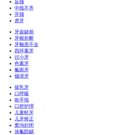
反颌
中线不齐
开颌
虎牙
牙齿缺损
牙根折断
牙釉质不全
四环素牙
过小牙
色素牙
氟斑牙
烟渍牙
拔乳牙
口呼吸
吮手指
口腔护理
儿童蛀牙
儿牙矫正
窝沟封闭
涂氟防龋