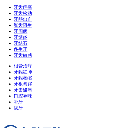
牙齿疼痛
牙齿松动
牙龈出血
智齿阻生
牙周病
牙髓炎
牙结石
多生牙
牙齿敏感
根管治疗
牙龈红肿
牙龈萎缩
牙根暴露
牙齿酸痛
口腔异味
补牙
拔牙