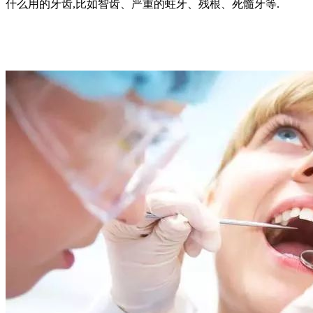
什么用的牙齿,比如智齿、严重的蛀牙、残根、死髓牙等.