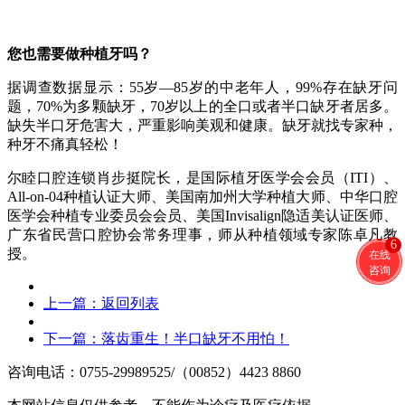
您也需要做种植牙吗？
据调查数据显示：55岁—85岁的中老年人，99%存在缺牙问
题，70%为多颗缺牙，70岁以上的全口或者半口缺牙者居多。
缺失半口牙危害大，严重影响美观和健康。
缺牙就找专家种，
种牙不痛真轻松！
尔睦口腔连锁肖步挺院长，是
国际植牙医学会会员（ITI）、
All-on-04种植认证大师、
美国南加州大学种植大师、
中华口腔
医学会种植专业委员会会员、
美国Invisalign隐适美认证医师、
广东省民营口腔协会常务理事，
师从种植领域专家陈卓凡教
6
授。
在线
咨询
上一篇：
返回列表
下一篇：
落齿重生！半口缺牙不用怕！
咨询电话：0755-29989525/（00852）4423 8860