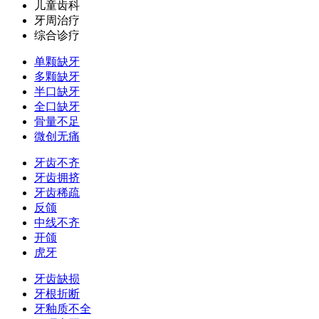
儿童齿科
牙周治疗
综合诊疗
单颗缺牙
多颗缺牙
半口缺牙
全口缺牙
骨量不足
微创无痛
牙齿不齐
牙齿拥挤
牙齿稀疏
反颌
中线不齐
开颌
虎牙
牙齿缺损
牙根折断
牙釉质不全