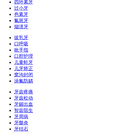
四环素牙
过小牙
色素牙
氟斑牙
烟渍牙
拔乳牙
口呼吸
吮手指
口腔护理
儿童蛀牙
儿牙矫正
窝沟封闭
涂氟防龋
牙齿疼痛
牙齿松动
牙龈出血
智齿阻生
牙周病
牙髓炎
牙结石