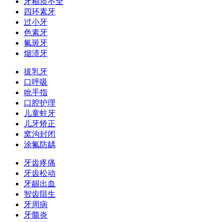
牙釉质不全
四环素牙
过小牙
色素牙
氟斑牙
烟渍牙
拔乳牙
口呼吸
吮手指
口腔护理
儿童蛀牙
儿牙矫正
窝沟封闭
涂氟防龋
牙齿疼痛
牙齿松动
牙龈出血
智齿阻生
牙周病
牙髓炎