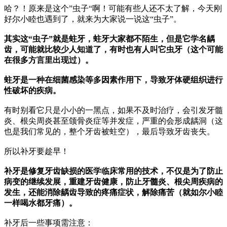
哈？！原来是这个”虫子“啊！可能有些人还不太了解，今天刚
好尔小睦也遇到了，就来为大家说一说这“虫子”。
其实这“虫子”就是蛀牙，蛀牙大家都不陌生，但是它学名龋
齿，可能就比较少人知道了，有时也有人叫它虫牙（这个可能
在很多方言里出现过）。
蛀牙是一种在细菌感染等多因素作用下，导致牙体硬组织进行
性破坏的疾病。
有时别看它只是小小的一黑点，如果不及时治疗，会引发牙髓
炎、根尖周炎甚至颌骨炎症等并发症，严重的会形成龋洞（这
也是我们常见的，整个牙齿被蛀空），最后导致牙齿丧失。
所以补牙要趁早！
补牙是修复牙齿缺损的医学临床常用的技术，不仅是为了防止
病变的继续发展，重建牙齿健康，防止牙髓炎、根尖周疾病的
发生，还能消除龋齿导致的疼痛症状，解除痛苦（就如尔小睦
一样喝水都牙痛）。
补牙后一些事项需注意：