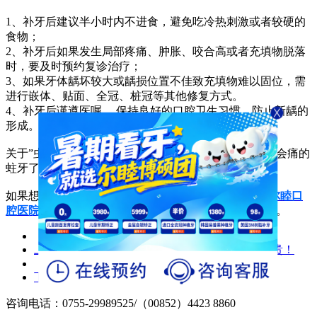
1、补牙后建议半小时内不进食，避免吃冷热刺激或者较硬的
食物；
2、补牙后如果发生局部疼痛、肿胀、咬合高或者充填物脱落
时，要及时预约复诊治疗；
3、如果牙体龋坏较大或龋损位置不佳致充填物难以固位，需
进行嵌体、贴面、全冠、桩冠等其他修复方式。
4、补牙后谨遵医嘱 ，保持良好的口腔卫生习惯，防止新龋的
形成。
关于”虫子“问题，尔小睦就说到这了，得去补那喝水都会痛的
蛀牙了~
如果想要了解更多关于蛀牙/补牙的问题，可以到
深圳尔睦口
腔医院官网
咨询哦~或者拨打咨询热线：0755-23723194。
上一篇：
沙井补牙费用几多钱？补牙越晚真的越贵！
下一篇：
“别吃那么多糖，当心长蛀牙！“
咨询电话：0755-29989525/（00852）4423 8860