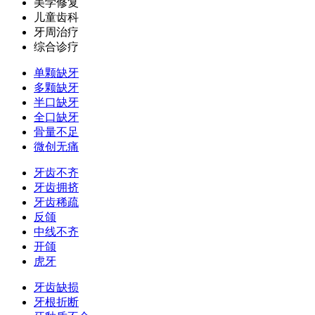
美学修复
儿童齿科
牙周治疗
综合诊疗
单颗缺牙
多颗缺牙
半口缺牙
全口缺牙
骨量不足
微创无痛
牙齿不齐
牙齿拥挤
牙齿稀疏
反颌
中线不齐
开颌
虎牙
牙齿缺损
牙根折断