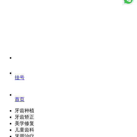
挂号
首页
牙齿种植
牙齿矫正
美学修复
儿童齿科
牙周治疗