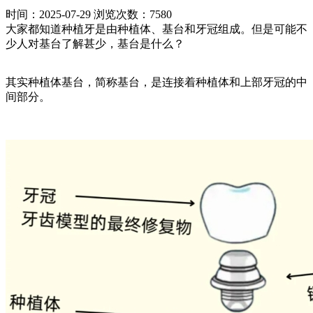
时间：2025-07-29
浏览次数：7580
大家都知道种植牙是由种植体、基台和牙冠组成。但是可能不
少人对基台了解甚少，基台是什么？
其实种植体基台，简称基台，是连接着种植体和上部牙冠的中
间部分。