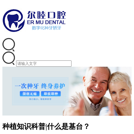
种植知识科普|什么是基台？