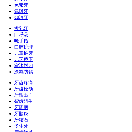
色素牙
氟斑牙
烟渍牙
拔乳牙
口呼吸
吮手指
口腔护理
儿童蛀牙
儿牙矫正
窝沟封闭
涂氟防龋
牙齿疼痛
牙齿松动
牙龈出血
智齿阻生
牙周病
牙髓炎
牙结石
多生牙