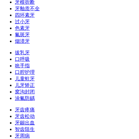
牙根折断
牙釉质不全
四环素牙
过小牙
色素牙
氟斑牙
烟渍牙
拔乳牙
口呼吸
吮手指
口腔护理
儿童蛀牙
儿牙矫正
窝沟封闭
涂氟防龋
牙齿疼痛
牙齿松动
牙龈出血
智齿阻生
牙周病