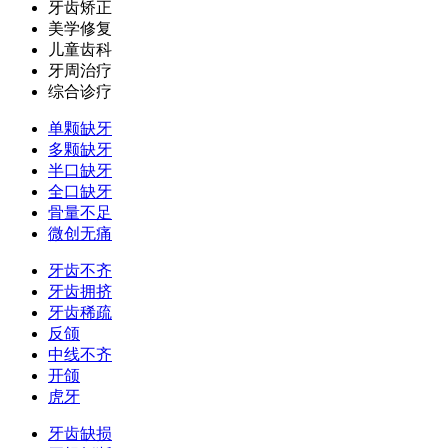
牙齿矫正
美学修复
儿童齿科
牙周治疗
综合诊疗
单颗缺牙
多颗缺牙
半口缺牙
全口缺牙
骨量不足
微创无痛
牙齿不齐
牙齿拥挤
牙齿稀疏
反颌
中线不齐
开颌
虎牙
牙齿缺损