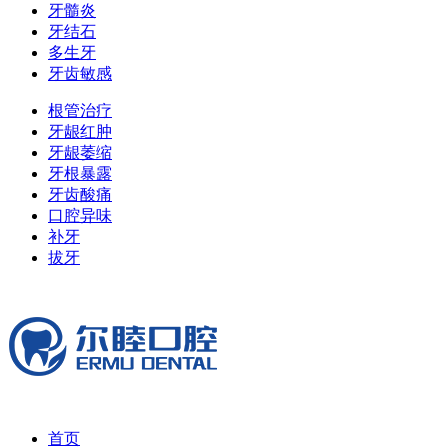
牙髓炎
牙结石
多生牙
牙齿敏感
根管治疗
牙龈红肿
牙龈萎缩
牙根暴露
牙齿酸痛
口腔异味
补牙
拔牙
首页