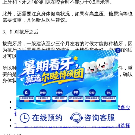
上牙和下牙之间的间隙在咬合时不能少于0.5厘米等。
此外，还需要注意身体健康状况，如果有高血压、糖尿病等也
需要慎重，具体听从医生建议。
3、针对拔牙之后
拔完牙后，一般建议至少三个月左右的时候才能做种植牙，因
为拔牙之后需要看牙槽骨的情况，牙槽骨愈合好、密度好的话
才可以种植牙，不然得延期种植。
所以种植牙不是缺牙后想做就能做的，需要满足以上条件，重
要的是一定要去正规的牙科诊所，做好种植牙术前检查，确认
身体状况，听从医嘱。
上一篇：
尔睦口腔：在深圳，一颗种植牙大概需要多少
钱？
下一篇：
深圳牙齿种植医院哪家好？口腔医院如何选择