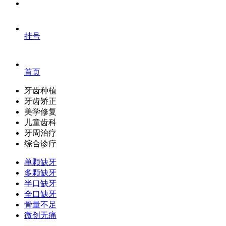
挂号
首页
牙齿种植
牙齿矫正
美学修复
儿童齿科
牙周治疗
综合诊疗
单颗缺牙
多颗缺牙
半口缺牙
全口缺牙
骨量不足
微创无痛