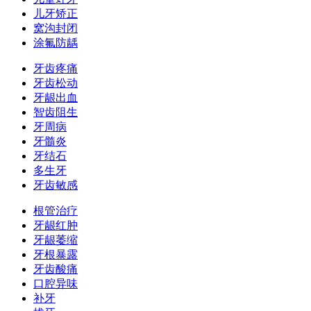
儿牙矫正
窝沟封闭
涂氟防龋
牙齿疼痛
牙齿松动
牙龈出血
智齿阻生
牙周病
牙髓炎
牙结石
多生牙
牙齿敏感
根管治疗
牙龈红肿
牙龈萎缩
牙根暴露
牙齿酸痛
口腔异味
补牙