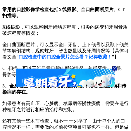
常用的口腔影像学检查包括X线摄影、全口曲面断层片、CT
扫描等。
X线摄影，可以观察到牙齿龋坏程度，根尖的病变和牙周骨质
破坏程度等情况；
全口曲面断层片，可以显示全口牙齿、上下颌骨以及颞下颌关
节等解剖结构，观察蛀牙、智齿数量以及牙周情况等【具体可
看文章“
口腔检查中的口腔全景片怎么看？记得收藏！
”】；
CT扫描，可以三维显示口腔内部的情况，包括牙齿、牙龈、
骨骼等。
3、全身检查：可以了解患者的健康状况，排除慢性疾病和传
染病的存在。
如果患者有高血压、心脏病、糖尿病等慢性疾病，需要在进行
种植牙之前进行相应的治疗和控制。
还有其他一些术前检查，就不一 一列举了，由于每个人的口
腔情况不一样，需要做的术前检查项目可能也不一样。但是做