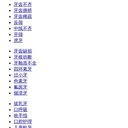
牙齿不齐
牙齿拥挤
牙齿稀疏
反颌
中线不齐
开颌
虎牙
牙齿缺损
牙根折断
牙釉质不全
四环素牙
过小牙
色素牙
氟斑牙
烟渍牙
拔乳牙
口呼吸
吮手指
口腔护理
儿童蛀牙