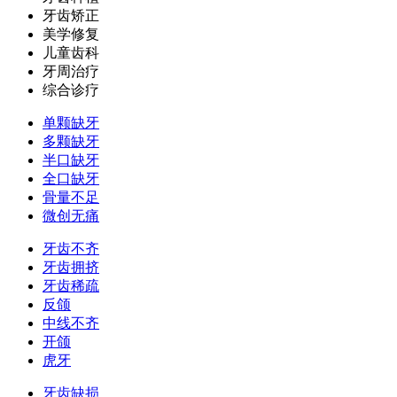
牙齿矫正
美学修复
儿童齿科
牙周治疗
综合诊疗
单颗缺牙
多颗缺牙
半口缺牙
全口缺牙
骨量不足
微创无痛
牙齿不齐
牙齿拥挤
牙齿稀疏
反颌
中线不齐
开颌
虎牙
牙齿缺损