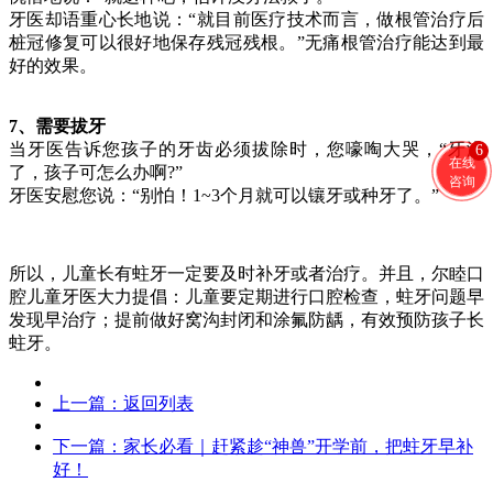
牙医却语重心长地说：“就目前医疗技术而言，做根管治疗后
桩冠修复可以很好地保存残冠残根。”无痛根管治疗能达到最
好的效果。
7、需要拔牙
当牙医告诉您孩子的牙齿必须拔除时，您嚎啕大哭，“牙没
6
在线
了，孩子可怎么办啊?”
咨询
牙医安慰您说：“别怕！1~3个月就可以镶牙或种牙了。”
所以，儿童长有蛀牙一定要及时补牙或者治疗。并且，尔睦口
腔儿童牙医大力提倡：儿童要定期进行口腔检查，蛀牙问题早
发现早治疗；提前做好窝沟封闭和涂氟防龋，有效预防孩子长
蛀牙。
上一篇：
返回列表
下一篇：
家长必看｜赶紧趁“神兽”开学前，把蛀牙早补
好！