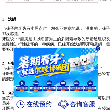
1、
浅龋
当孩子的牙齿有小黑点时，您毫不在意地说：“没事的，孩子
都没感觉。”
牙医说：“龋病是由以细菌为主的多因素导致的牙齿硬组织发
生慢性进行性破坏的一种疾病。已经开始浅龋即牙釉质龋，需
要补牙或药物治疗。”
2、中龋
当孩子吃糖时哭着喊酸疼，您说:“没关系，还不是很疼。”
牙医却说：“这时病变已经破坏到牙本质浅层了，牙齿已经有
龋洞形成，对酸甜食物敏感，需要做充填治疗。”
3、无法咀嚼
当孩子吃东西时，没法咬食物，您说：“还好，孩子还可以用
另外一边牙齿咬。”
牙医告诫您说：“病变已经破坏到了牙本质深层，牙齿有较深