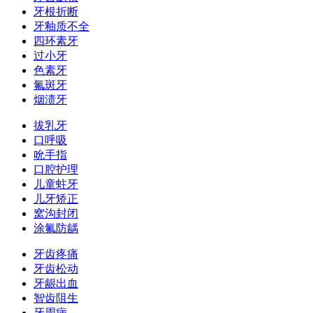
牙根折断
牙釉质不全
四环素牙
过小牙
色素牙
氟斑牙
烟渍牙
拔乳牙
口呼吸
吮手指
口腔护理
儿童蛀牙
儿牙矫正
窝沟封闭
涂氟防龋
牙齿疼痛
牙齿松动
牙龈出血
智齿阻生
牙周病