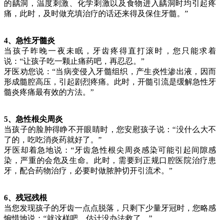
的龋洞，温度刺激、化学刺激以及食物进入龋洞时均引起疼
痛，此时，及时做充填治疗的话还来得及保住牙髓。”
4、急性牙髓炎
当孩子昨晚一夜未眠，牙齿疼得直打滚时，您只能求着
说：“让孩子吃一颗止痛药吧，再忍忍。”
牙医劝您说：“当病变侵入牙髓组织，产生炎性渗出液，因而
形成髓腔高压，引起剧烈疼痛。此时，开髓引流是缓解急性牙
髓炎疼痛最有效的方法。”
5、急性根尖周炎
当孩子的脸肿得睁不开眼睛时，您安慰孩子说：“没什么大不
了的，吃吃消炎药就好了。”
牙医却着急地说：“牙齿急性根尖周炎感染可能引起间隙感
染，严重的会危及生命。此时，需要到正规口腔医院治疗患
牙，配合药物治疗，必要时做脓肿切开引流术。”
6、残冠残根
当您发现孩子的牙齿一点点脱落，只剩下少量牙冠时，您略感
惋惜地说：“就这样吧，估计没办法救了。”