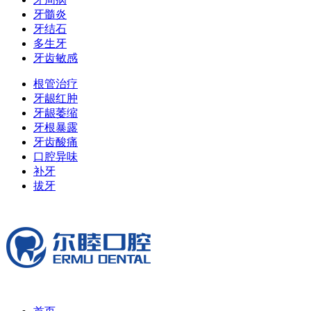
牙髓炎
牙结石
多生牙
牙齿敏感
根管治疗
牙龈红肿
牙龈萎缩
牙根暴露
牙齿酸痛
口腔异味
补牙
拔牙