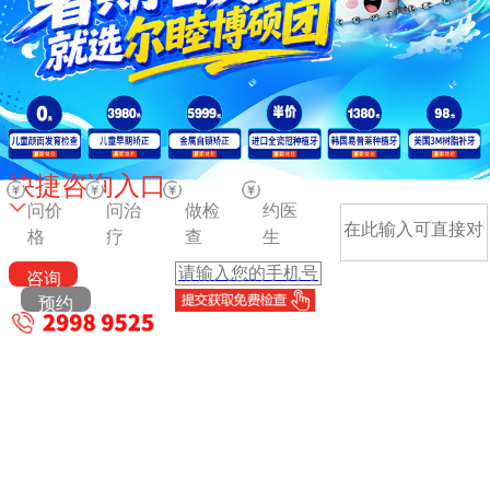
快捷咨询入口
问价
问治
做检
约医
格
疗
查
生
咨询
预约