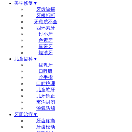
美学修复▼
牙齿缺损
牙根折断
牙釉质不全
四环素牙
过小牙
色素牙
氟斑牙
烟渍牙
儿童齿科▼
拔乳牙
口呼吸
吮手指
口腔护理
儿童蛀牙
儿牙矫正
窝沟封闭
涂氟防龋
牙周治疗▼
牙齿疼痛
牙齿松动