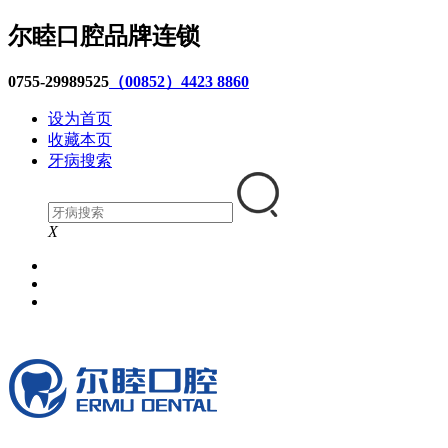
尔睦口腔品牌连锁
0755-29989525
（00852）4423 8860
设为首页
收藏本页
牙病搜索
X