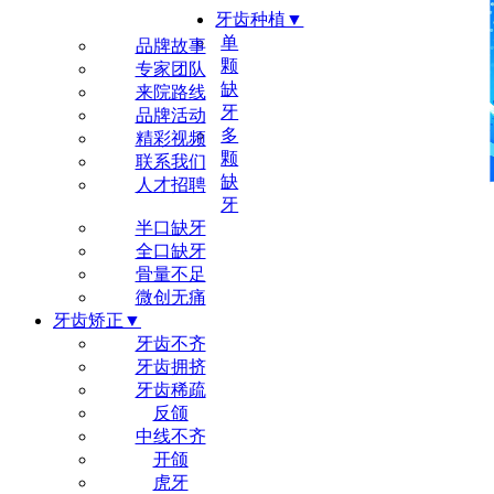
牙齿种植▼
尔睦品牌▼
单
品牌故事
颗
专家团队
缺
来院路线
牙
品牌活动
多
精彩视频
颗
联系我们
缺
人才招聘
牙
半口缺牙
全口缺牙
骨量不足
微创无痛
牙齿矫正▼
牙齿不齐
牙齿拥挤
牙齿稀疏
反颌
中线不齐
开颌
虎牙