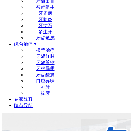
牙龈出血
智齿阻生
牙周病
牙髓炎
牙结石
多生牙
牙齿敏感
综合治疗▼
根管治疗
牙龈红肿
牙龈萎缩
牙根暴露
牙齿酸痛
口腔异味
补牙
拔牙
专家阵容
院点导航