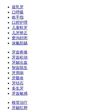
拔乳牙
口呼吸
吮手指
口腔护理
儿童蛀牙
儿牙矫正
窝沟封闭
涂氟防龋
牙齿疼痛
牙齿松动
牙龈出血
智齿阻生
牙周病
牙髓炎
牙结石
多生牙
牙齿敏感
根管治疗
牙龈红肿