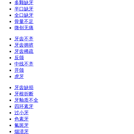
多颗缺牙
半口缺牙
全口缺牙
骨量不足
微创无痛
牙齿不齐
牙齿拥挤
牙齿稀疏
反颌
中线不齐
开颌
虎牙
牙齿缺损
牙根折断
牙釉质不全
四环素牙
过小牙
色素牙
氟斑牙
烟渍牙