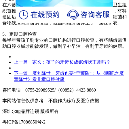
在六龄牙萌出后，及时进行窝沟封闭。窝沟封闭是世界卫生组
织首推预防龋齿的方法，它是将一种无害材料渗入窝沟，材料
硬固后可长期保留在窝沟中，形成保护性屏障，隔绝了细菌和
食物残渣对牙齿的侵蚀，就如同给牙齿穿上了一层保护衣。
5、定期口腔检查
每半年带孩子到专业的口腔机构进行口腔检查，有些龋齿需借
助口腔器械才能被发现，做到早补早治，有利于牙齿的健康。
上一篇：
家长：孩子的牙齿长成锯齿状正常吗？
下一篇：
魔丸降世，牙齿也要“早预防”：从《哪吒之魔
童降世》看儿童口腔健康
咨询电话：0755-29989525/（00852）4423 8860
本网站信息仅供参考，不能作为诊疗及医疗依据
深圳尔睦品牌连锁 版权所有
粤ICP备17086850号-2