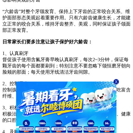
“六龄齿”对整个牙颌发育、保持上下牙齿的正常咬合关系、维
护面部形态美观起着重要作用。只有六龄齿健康生长，才能建
立正常的咬合关系，维持牙齿整齐、美观，同时保证孩子颌面
部正常发育。
日常家长们要多注意让孩子保护好六龄齿：
1、认真刷牙
督促孩子使用含氟牙膏早晚认真刷牙，每次2~3分钟，保证每
颗牙齿的每个面都要刷到；特别注意不要忽略下颌恒磨牙朝向
脸颊的那面；每天使用牙线清洁牙齿间隙。
2、控制零食
控制孩子摄入零食的次数，少吃甜食、精加工食物，多吃富含
纤维、有一定硬度的食物。
3、积极治疗
积极治疗龋坏的乳牙，保证恒磨牙萌出时，有一个卫生、健康
的口腔环境。
4、及时窝沟封闭