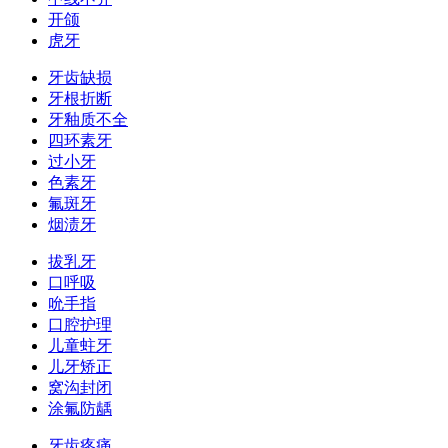
开颌
虎牙
牙齿缺损
牙根折断
牙釉质不全
四环素牙
过小牙
色素牙
氟斑牙
烟渍牙
拔乳牙
口呼吸
吮手指
口腔护理
儿童蛀牙
儿牙矫正
窝沟封闭
涂氟防龋
牙齿疼痛