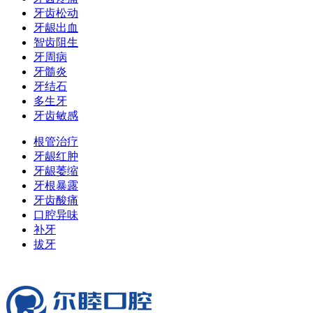
牙齿松动
牙龈出血
智齿阻生
牙周病
牙髓炎
牙结石
多生牙
牙齿敏感
根管治疗
牙龈红肿
牙龈萎缩
牙根暴露
牙齿酸痛
口腔异味
补牙
拔牙