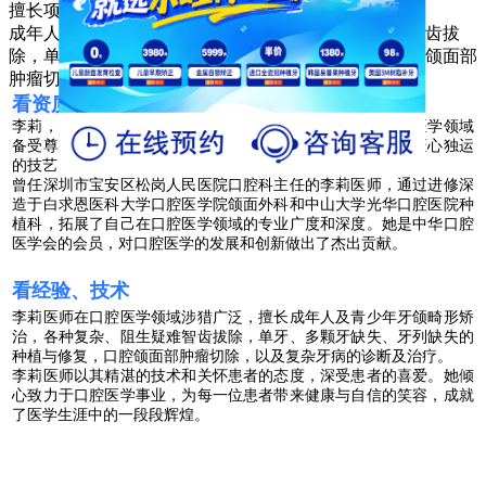
擅长项目
成年人及青少年牙颌畸形矫治，各种复杂、阻生疑难智齿拔
除，单牙、多个牙缺失、牙列缺失的种植与修复，口腔颌面部
肿瘤切除，复杂牙病的诊断及治疗
看资质、学历
李莉，深圳市宝安区松岗人民医院口腔科的创始人，是口腔医学领域
备受尊敬的专家。多年的从业经验，她以卓越的医学造诣和匠心独运
的技艺，深受患者和同行的信赖。
曾任深圳市宝安区松岗人民医院口腔科主任的李莉医师，通过进修深
造于白求恩医科大学口腔医学院颌面外科和中山大学光华口腔医院种
植科，拓展了自己在口腔医学领域的专业广度和深度。她是中华口腔
医学会的会员，对口腔医学的发展和创新做出了杰出贡献。
看经验、技术
李莉医师在口腔医学领域涉猎广泛，擅长成年人及青少年牙颌畸形矫
治，各种复杂、阻生疑难智齿拔除，单牙、多颗牙缺失、牙列缺失的
种植与修复，口腔颌面部肿瘤切除，以及复杂牙病的诊断及治疗。
李莉医师以其精湛的技术和关怀患者的态度，深受患者的喜爱。她倾
心致力于口腔医学事业，为每一位患者带来健康与自信的笑容，成就
了医学生涯中的一段段辉煌。